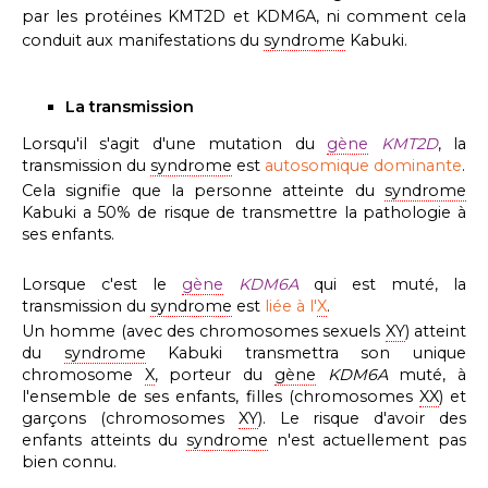
par les protéines KMT2D et KDM6A, ni comment cela
conduit aux manifestations du
syndrome
Kabuki.
La transmission
Lorsqu'il s'agit d'une mutation du
gène
KMT2D
, la
transmission du
syndrome
est
autosomique dominante
.
Cela signifie que la personne atteinte du
syndrome
Kabuki a 50% de risque de transmettre la pathologie à
ses enfants.
Lorsque c'est le
gène
KDM6A
qui est muté, la
transmission du
syndrome
est
liée à l'
X
.
Un homme (avec des chromosomes sexuels
XY
) atteint
du
syndrome
Kabuki transmettra son unique
chromosome
X
, porteur du
gène
KDM6A
muté, à
l'ensemble de ses enfants, filles (chromosomes
XX
) et
garçons (chromosomes
XY
). Le risque d'avoir des
enfants atteints du
syndrome
n'est actuellement pas
bien connu.