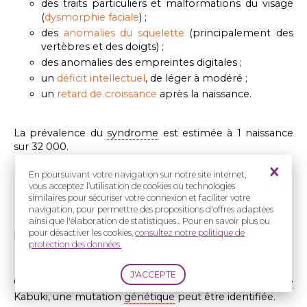
des traits particuliers et malformations du visage
(
dysmorphie faciale
) ;
des
anomalies du squelette
(principalement des
vertèbres et des doigts) ;
des anomalies des empreintes digitales ;
un
déficit intellectuel
, de léger à modéré ;
un
retard de croissance
après la naissance.
La prévalence du
syndrome
est estimée à 1 naissance
sur 32 000
.
En poursuivant votre navigation sur notre site internet,
vous acceptez l’utilisation de cookies ou technologies
similaires pour sécuriser votre connexion et faciliter votre
navigation, pour permettre des propositions d'offres adaptées
ainsi que l'élaboration de statistiques... Pour en savoir plus ou
La cause
pour désactiver les cookies,
consultez notre politique de
protection des données.
Chez 70% des personnes atteintes du
syndrome
Kabuki, une mutation
génétique
peut être identifiée.