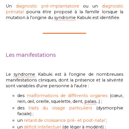
Un
diagnostic pré-implantatoire
ou un
diagnostic
prénatal
pourra être proposé à la famille lorsque la
mutation à l'origine du
syndrome
Kabuki est identifiée.
Les manifestations
Le
syndrome
Kabuki est à l'origine de nombreuses
manifestations cliniques, dont la présence et la sévérité
sont variables d'une personne à l'autre :
des
malformations de différents organes
(c
œur,
rein,
œil, oreille, squelette, dent,
palais
...) ;
des
traits du visage particuliers
(dysmorphie
faciale) ;
un
r
etard de croissance pré- et post-natal
;
un
déficit intellectuel
(de léger à modéré) ;