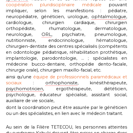
coopération pluridisciplinaire médicale
pouvant
impliquer, selon les manifestions : pédiatre,
neuropédiatre, généticien, urologue,
ophtalmologue
,
cardiologue, chirurgien cardiaque, chirurgien
orthopédiste, rhumatologue, dermatologue,
neurologue,
ORL
, psychiatre, pneumologue,
nutritionniste, endocrinologue, hématologue,
chirurgien-dentiste
des centres spécialisés (compétents
en odontologie pédiatrique, réhabilitation prothétique,
implantologie, parodontologie, … ; spécialistes en
médecine bucco-dentaire, orthopédie dento-faciale,
chirurgie orale), chirurgien maxillo-facial,
etc.
ainsi qu'une
équipe de professionnels paramédicaux et
sociaux
:
orthophoniste
, kinésithérapeute,
psychomotricien
, ergothérapeute, diététicien,
psychologue, éducateur spécialisé, assistant social,
auxiliaire de vie sociale,
dont la coordination peut être assurée par le généticien
ou un des spécialistes, en lien avec le médecin traitant.
Au sein de la Filière TETECOU, les personnes atteintes
du
syndrome
Kabuki doivent être prises en charge dans