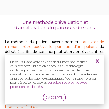
Une méthode d'évaluation et
d'amélioration du parcours de soins
La méthode du patient-traceur permet d’
analyser de
manière rétrospective le parcours d’un patient
du
début à la fin de son hospitalisation, en évaluant les
processus de soins, les organisations et les systèmes qui
ont concourus à sa prise en charge.
En poursuivant votre navigation sur notre site internet,
vous acceptez l’utilisation de cookies ou technologies
similaires pour sécuriser votre connexion et faciliter votre
En pratique, lorsqu'une équipe de soins va décider de
navigation, pour permettre des propositions d'offres adaptées
mettre en place la méthode du patient traceur, elle va
ainsi que l'élaboration de statistiques... Pour en savoir plus ou
nommer un ou plusieurs auditeurs ayant pour missions
pour désactiver les cookies,
consultez notre politique de
de reprendre l'ensemble du parcours de quelques
protection des données.
patients en
étudiant l'ensemble des éléments de leurs
dossiers médicaux
(pour l'épisode de prise en charge
étudié), en
échangeant avec les patients
et en
faisant un
bilan avec l'équipe
.