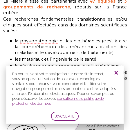
La Filière a tissé des partenariats avec
47 équipes
et
3
groupements de recherche
, répartis sur la France
entière.
Ces recherches fondamentales, translationnelles et/ou
cliniques sont effectuées dans des domaines scientifiques
variés :
la
physiopathologie
et les biothérapies (c'est à dire
la compréhension des mécanismes d'action des
maladies et le développement de traitements) ;
les matériaux et l’ingénierie de la santé ;
le développement embryonnaire et la
génétique
;
les sciences humaines et sociales
(disciplines
En poursuivant votre navigation sur notre site internet,
scientifiques étudiant les humains et la société dans
vous acceptez l’utilisation de cookies ou technologies
son ensemble).
similaires pour sécuriser votre connexion et faciliter votre
navigation, pour permettre des propositions d'offres adaptées
ainsi que l'élaboration de statistiques... Pour en savoir plus ou
En savoir plus sur les types et les
pour désactiver les cookies,
consultez notre politique de
domaines de recherche
protection des données.