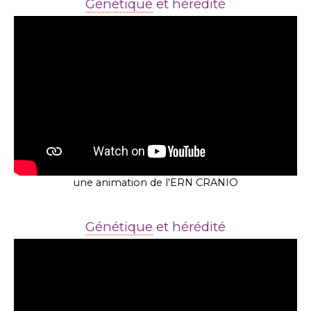
Génétique
et hérédité
une animation de l'ERN CRANIO
Génétique
et hérédité