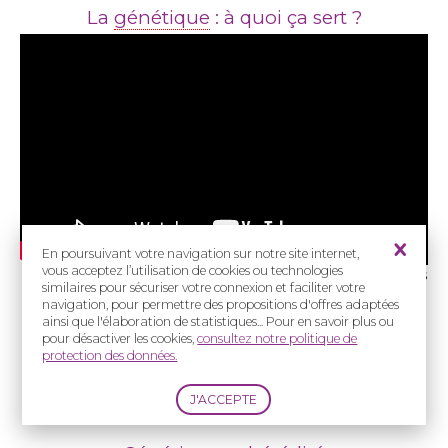
La
génétique
: à quoi ça sert ?
En poursuivant votre navigation sur notre site internet,
vous acceptez l’utilisation de cookies ou technologies
Pr Agnès Bloch-Zupan, Pr David Geneviève, Pr Stanislas
similaires pour sécuriser votre connexion et faciliter votre
Lyonnet
navigation, pour permettre des propositions d'offres adaptées
29 avril 2025
ainsi que l'élaboration de statistiques... Pour en savoir plus ou
pour désactiver les cookies,
consultez notre politique de
protection des données.