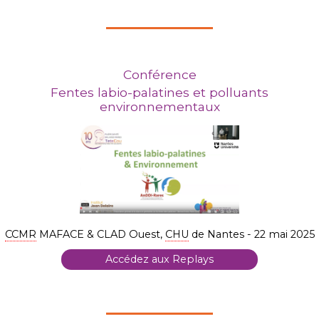
Conférence
Fentes labio-palatines et polluants
environnementaux
CCMR
MAFACE & CLAD Ouest,
CHU
de Nantes - 22 mai 2025
Accédez aux Replays