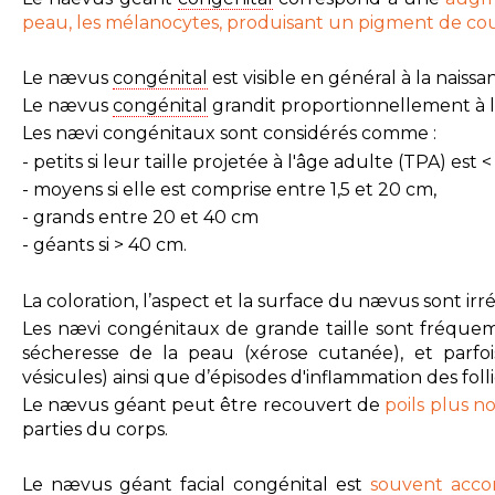
peau,
les
mélanocytes,
produisant un pigment de co
Le nævus
congénital
est visible en général à la naissa
Le nævus
congénital
grandit proportionnellement à la
Les nævi congénitaux sont considérés comme :
- petits si leur taille projetée à l'âge adulte (TPA) est <
- moyens si elle est comprise entre 1,5 et 20 cm,
- grands entre 20 et 40 cm
- géants si > 40 cm.
La coloration, l’aspect et la surface du nævus sont irré
Les nævi congénitaux de grande taille sont fréquem
sécheresse de la peau (xérose cutanée), et parf
vésicules) ainsi que d’épisodes d'inflammation des
foll
Le nævus géant peut être recouvert de
poils plus 
parties du corps.
Le nævus géant facial
congénital
est
souvent acc