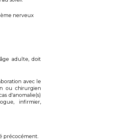
ystème nerveux
’âge adulte, doit
boration avec le
ien ou chirurgien
cas d'anomalie(s)
gue, infirmier,
ité précocément.