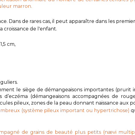
uleur marron
.
nce. Dans de rares cas, il peut apparaître dans les premier
 croissance de l'enfant.
 1,5 cm,
guliers.
ment le siège de démangeaisons importantes (prurit in
ois d’eczéma (démangeaisons accompagnées de rouge
icules pileux,
zones de la peau donnant naissance aux poils
nombreux (système pileux important ou hypertrichose)
qu
ompagné de
grains de beauté plus petits (nævi multipl