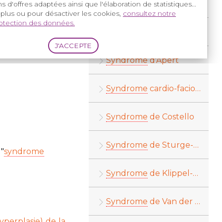
Syndromes PIK3CA
s d'offres adaptées ainsi que l'élaboration de statistiques...
si partie des
 plus ou pour désactiver les cookies,
consultez notre
s
premières
rotection des données.
lle, seules
Malformations lymphatiques kystiques
surviennent
Syndrome
d'Apert
Syndrome
cardio-facio-cutané
Syndrome
de Costello
Syndrome
de Sturge-Weber
"
syndrome
Syndrome
de Klippel-Feil
Syndrome
de Van der Woude
yperplasie)
de la