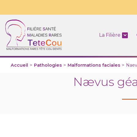
La Filière
Accueil
>
Pathologies
>
Malformations faciales
>
Naev
Nævus géan