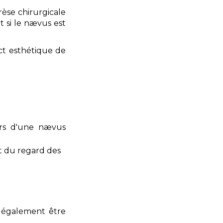
érèse chirurgicale
t si le nævus est
ct esthétique de
urs d'une nævus
nt du regard des
t également être