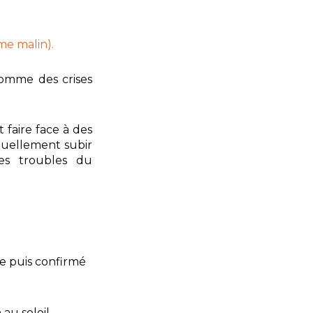
e malin).
comme des crises
 faire face à des
ntuellement subir
des troubles du
ce puis confirmé
au soleil.