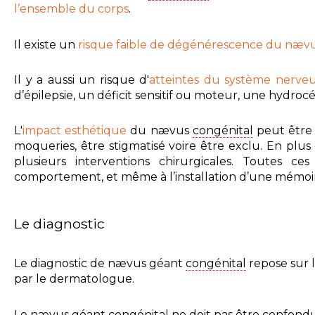
l’ensemble du corps
.
Il existe un
risque faible de dégénérescence du nævu
Il y a aussi un risque d'
atteintes du système nerveu
d’épilepsie, un déficit sensitif ou moteur, une hydrocé
L'
impact esthétique
du nævus
congénital
peut être 
moqueries, être stigmatisé voire être exclu. En plus
plusieurs interventions chirurgicales. Toutes c
comportement, et même à l’installation d’une mémoi
Le diagnostic
Le diagnostic de nævus géant
congénital
repose sur l
par le dermatologue.
Le nævus géant
congénital
ne doit pas être confondu