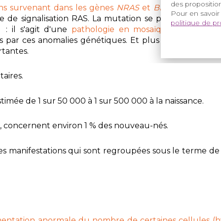
des proposition
ons survenant dans les gènes
NRAS
et
BRAF
; il fait ain
Pour en savoir
e de signalisation RAS. La mutation se produit dans le
politique de p
: il s'agit d'une
pathologie en mosaïque
pour laque
s par ces anomalies génétiques. Et plus les variations 
rtantes.
aires.
imée de 1 sur 50 000 à 1 sur 500 000 à la naissance.
le, concernent environ 1 % des nouveau-nés.
es manifestations qui sont regroupées sous le terme de 
entation anormale du nombre de certaines
cellules
(h