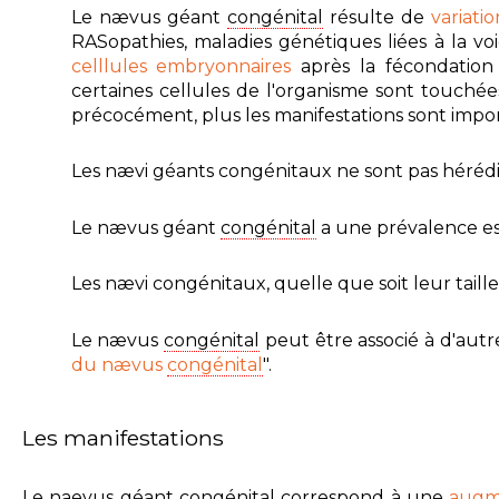
Le nævus géant
congénital
résulte de
variati
RASopathies, maladies génétiques liées à la voi
celllules embryonnaires
après la fécondation
certaines cellules de l'organisme sont touchée
précocément, plus les manifestations sont impo
Les nævi géants congénitaux ne sont pas hérédit
Le nævus géant
congénital
a une prévalence est
Les nævi congénitaux, quelle que soit leur tail
Le nævus
congénital
peut être associé à d'autr
du nævus
congénital
".
Les manifestations
Le naevus géant
congénital
correspond à une
augm