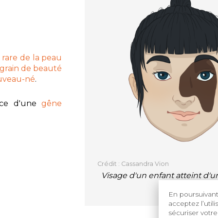
 rare de la peau
grain de beauté
ouveau-né
.
urce d'une
gêne
.
Crédit : Cassandra Vion
Visage d'un enfant atteint d'u
congénital
En poursuivant 
acceptez l’util
sécuriser votre