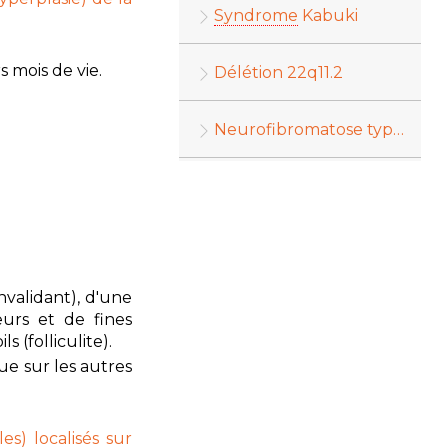
Syndrome
Kabuki
s mois de vie.
Délétion 22q11.2
Neurofibromatose type 1
validant), d'une
urs et de fines
 (folliculite).
e sur les autres
es) localisés sur