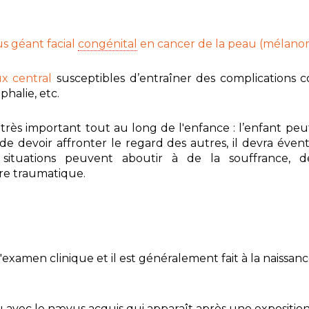
s géant facial
congénital
en cancer de la peau
(mélanom
x central
susceptibles d’entraîner des complications 
phalie, etc.
très important tout au long de l'enfance : l’enfant peut
 de devoir affronter le regard des autres, il devra éve
es situations peuvent aboutir à de la souffrance, 
re traumatique.
'examen clinique et il est généralement fait à la naissan
 avec le nævus acquis qui apparaît après une exposition 