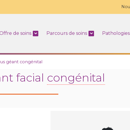
Nou
Offre de soins
Parcours de soins
Pathologies
us géant congénital
t facial
congénital