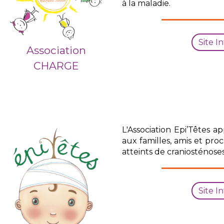
à la maladie.
Site I
Association
CHARGE
L'Association Epi’Têtes a
aux familles, amis et pro
atteints de craniosténoses
Site I