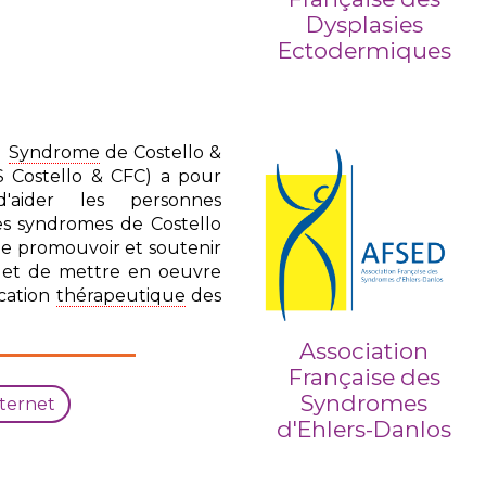
Dysplasies
Ectodermiques
u
Syndrome
de Costello &
S Costello & CFC) a pour
 d'aider les personnes
es syndromes de Costello
 de promouvoir et soutenir
r et de mettre en oeuvre
ucation
thérapeutique
des
Association
Française des
Syndromes
nternet
d'Ehlers-Danlos