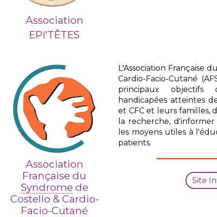
Association
EPI'TÊTES
L'Association Française d
Cardio-Facio-Cutané (AF
principaux objectifs
handicapées atteintes d
et CFC et leurs familles,
la recherche, d'informe
les moyens utiles à l'éd
patients.
Association
Française du
Site I
Syndrome
de
Costello & Cardio-
Facio-Cutané