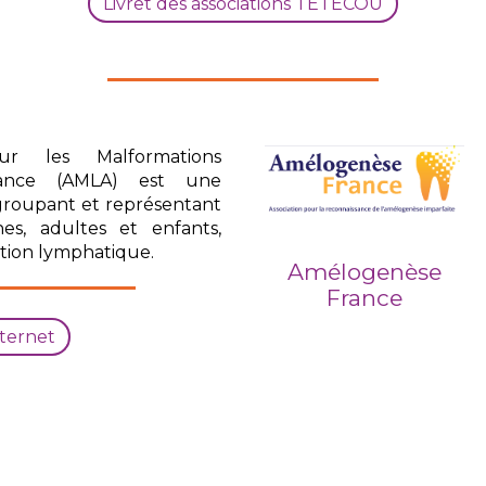
Livret des associations TETECOU
our les Malformations
iance (AMLA) est une
egroupant et représentant
es, adultes et enfants,
tion lymphatique.
Amélogenèse
France
nternet