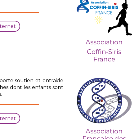
nternet
Association
Coffin-Siris
France
pporte soutien et entraide
ches dont les enfants sont
.
nternet
Association
Française des