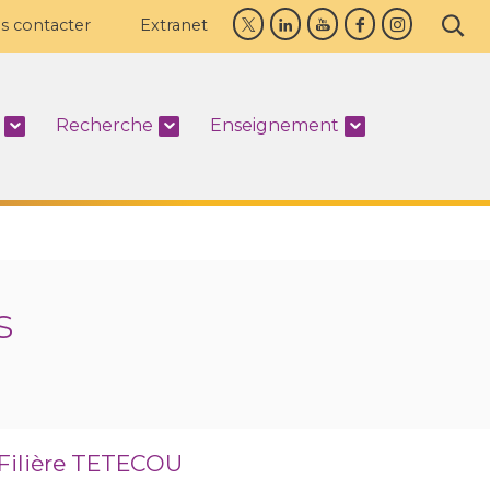
s contacter
Extranet
Recherche
Enseignement
s
 Filière TETECOU