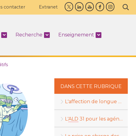
s contacter
Extranet
Recherche
Enseignement
tifs
DANS CETTE RUBRIQUE
L'affection de longue durée (
L'
ALD
31 pour les agénésies dentaires