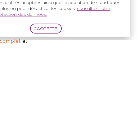
s d'offres adaptées ainsi que l'élaboration de statistiques...
ra conduit,
 plus ou pour désactiver les cookies,
consultez notre
rotection des données.
ui-même, la
en moyenne.
 complet
et