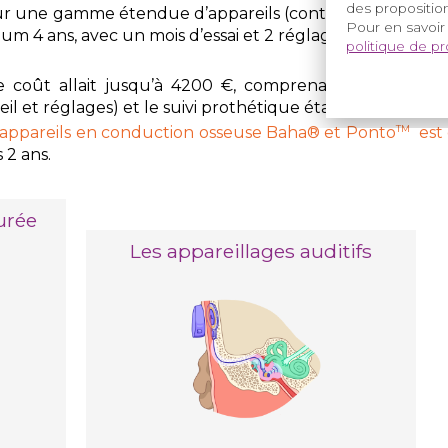
des proposition
ur une gamme étendue d’appareils (contour d’oreille, int
Pour en savoir
m 4 ans, avec un mois d’essai et 2 réglages par an
politique de p
le coût allait jusqu’à 4200 €, comprenant l’appareil l
reil et réglages) et le suivi prothétique étalé sur 5 ans 
TM
appareils en conduction osseuse Baha® et Ponto
est
 2 ans.
urée
Les appareillages auditifs