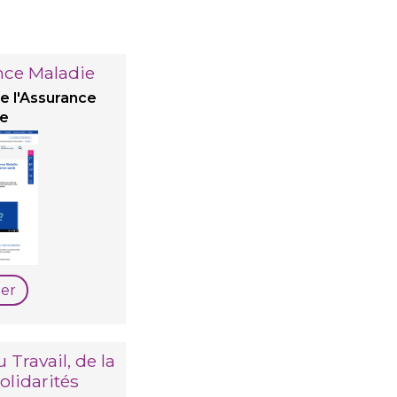
ance Maladie
de l'Assurance
ie
er
 Travail, de la
olidarités