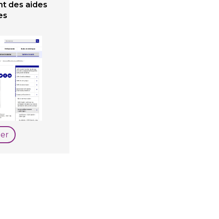
t des aides
es
er