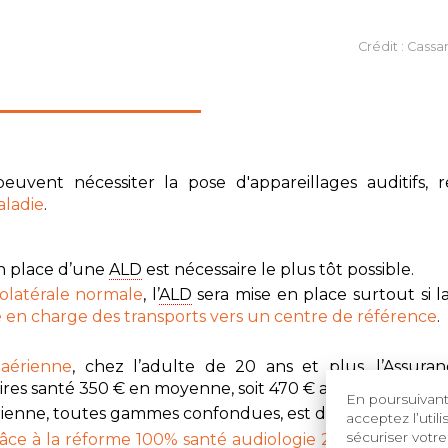
Crédit : Cassa
peuvent nécessiter la pose d'appareillages auditifs, 
aladie
.
n place d’une
ALD
est nécessaire le plus tôt possible.
rolatérale normale
, l’
ALD
sera mise en place surtout si l
e en charge des transports vers un centre de référence
.
 aérienne
, chez l’adulte de 20 ans et plus, l’Assura
res santé 350 € en moyenne, soit 470 € au total.
En poursuivant 
ienne, toutes gammes confondues, est de 1535 €.
acceptez l’util
sécuriser votre
e à la réforme 100% santé audiologie 2019-2021, chez 