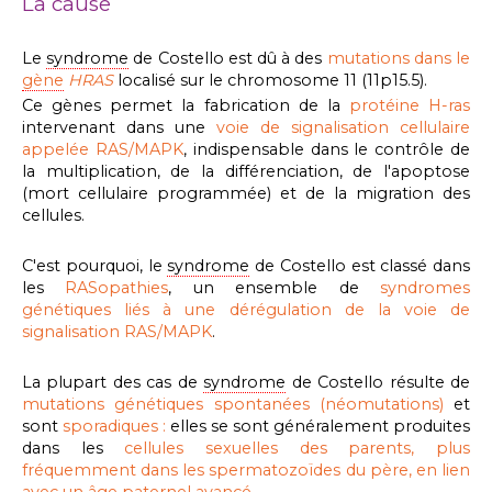
La cause
Le
syndrome
de Costello est dû à des
mutations dans le
gène
HRAS
localisé sur le chromosome 11 (11p15.5).
Ce gènes permet la fabrication de la
protéine H-ras
intervenant dans une
voie de signalisation cellulaire
appelée RAS/MAPK
, indispensable dans le contrôle de
la multiplication, de la différenciation, de l'
apoptose
(
mort cellulaire programmée
) et de la migration des
cellules.
C'est pourquoi, le
syndrome
de Costello est classé dans
les
RASopathies
, un ensemble de
syndromes
génétiques liés à une dérégulation de la voie de
signalisation RAS/MAPK
.
La plupart des cas de
syndrome
de Costello
résulte de
mutations génétiques spontanées (néomutations)
et
sont
sporadiques :
elles se sont généralement produites
dans les
cellules sexuelles des parents, plus
fréquemment dans les spermatozoïdes du père, en lien
avec un âge paternel avancé.