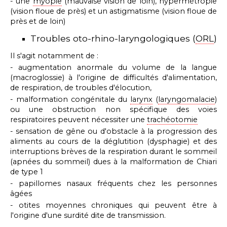
- une
myopie
(mauvaise vision de loin), hypermétropie
(vision floue de près) et un astigmatisme (vision floue de
près et de loin)
Troubles oto-rhino-laryngologiques (
ORL
)
Il s'agit notamment de :
- augmentation anormale du volume de la langue
(macroglossie) à l'origine de difficultés d'alimentation,
de respiration, de troubles d'élocution,
- malformation congénitale du
larynx
(
laryngomalacie
)
ou une obstruction non spécifique des voies
respiratoires peuvent nécessiter une
trachéotomie
- sensation de gêne ou d'obstacle à la progression des
aliments au cours de la déglutition (dysphagie) et des
interruptions brèves de la respiration durant le sommeil
(apnées du sommeil) dues à l
a malformation de Chiari
de type 1
- papillomes nasaux fréquents chez les personnes
âgées
- otites moyennes chroniques qui peuvent être à
l'origine d'une surdité dite de transmission.