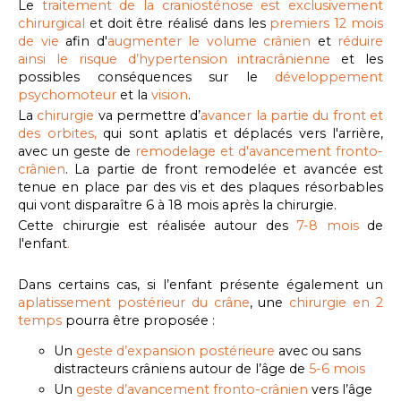
Le
traitement de la craniosténose
est exclusivement
chirurgical
et doit être réalisé dans les
premiers 12 mois
de vie
afin d'
augmenter le volume crânien
et
réduire
ainsi le risque d’hypertension intracrânienne
et les
possibles conséquences sur le
développement
psychomoteur
et la
vision
.
La
chirurgie
va permettre d’
avancer la partie du front et
des orbites,
qui sont aplatis et déplacés vers l'arrière,
avec un geste de
remodelage et d'avancement fronto-
crânien
. La partie de front remodelée et avancée est
tenue en place par des vis et des plaques résorbables
qui vont disparaître 6 à 18 mois après la chirurgie.
Cette chirurgie est réalisée autour des
7-8 mois
de
l'enfant
.
Dans certains cas, si l’enfant présente également un
aplatissement postérieur du crâne
, une
chirurgie en 2
temps
pourra être proposée :
Un
geste d’expansion postérieure
avec ou sans
distracteurs crâniens autour de l’âge de
5-6 mois
Un
geste d’avancement fronto-crânien
vers l’âge