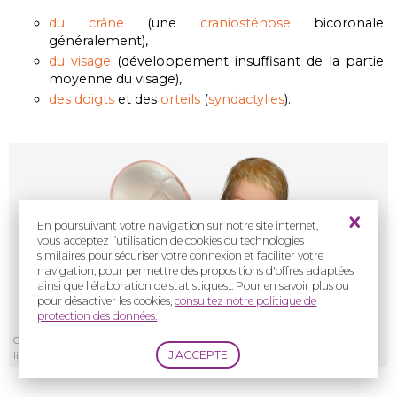
du crâne
(une
craniosténose
bicoronale
généralement),
du visage
(développement insuffisant de la partie
moyenne du visage),
des doigts
et des
orteils
(
syndactylies
).
En poursuivant votre navigation sur notre site internet,
vous acceptez l’utilisation de cookies ou technologies
similaires pour sécuriser votre connexion et faciliter votre
navigation, pour permettre des propositions d'offres adaptées
ainsi que l'élaboration de statistiques... Pour en savoir plus ou
pour désactiver les cookies,
consultez notre politique de
protection des données.
Crédits : Filière TETECOU et CRMR CRANIOST (crâne), Piotr Siedlecki -
licence Creative Commons (visage), Freepik.com (main, pied)