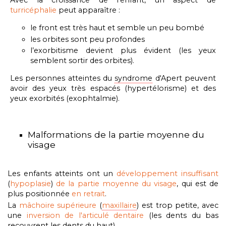
Avec la croissance de l'enfant, un aspect de
turricéphalie
peut apparaître :
le front est très haut et semble un peu bombé
les orbites sont peu profondes
l’exorbitisme devient plus évident (les yeux
semblent sortir des orbites).
Les personnes atteintes du
syndrome
d'Apert peuvent
avoir des yeux très espacés (hypertélorisme) et des
yeux exorbités (exophtalmie).
Malformations de la partie moyenne du
visage
Les enfants atteints ont un
développement insuffisant
(
hypoplasie
)
de la partie moyenne du visage
, qui est de
plus positionnée
en retrait
.
La
mâchoire supérieure
(
maxillaire
) est trop petite,
avec
une
inversion de l'articulé dentaire
(
les dents du bas
recouvrent les dents du haut).