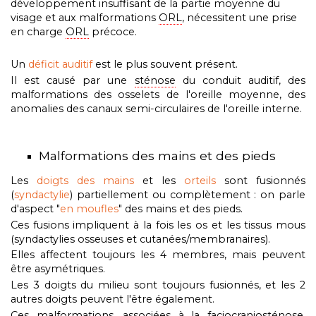
développement insuffisant de la partie moyenne du
visage et aux malformations
ORL
, nécessitent une prise
en charge
ORL
précoce.
Un
déficit auditif
est le plus souvent présent.
Il est causé par une
sténose
du conduit auditif, des
malformations des osselets de l'oreille moyenne, des
anomalies des canaux semi-circulaires de l'oreille interne.
Malformations des mains et des pieds
Les
doigts des mains
et les
orteils
sont fusionnés
(
syndactylie
) partiellement ou complètement : on parle
d'aspect "
en moufles
" des mains et des pieds.
Ces fusions impliquent à la fois les os et les tissus mous
(syndactylies osseuses et cutanées/membranaires).
Elles affectent toujours les 4 membres, mais peuvent
être asymétriques.
Les 3 doigts du milieu sont toujours fusionnés, et les 2
autres doigts peuvent l'être également.
Ces malformations, associées à la faciocraniosténose,