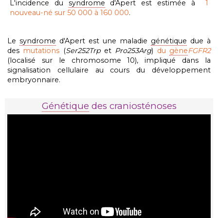
L'incidence du
syndrome
d'Apert est estimée à
1
nouveau-né sur 50 000 à 160 000
.
Le
syndrome
d'Apert est
une maladie
génétique
due
à
des
mutations
(
Ser252Trp
et
Pro253Arg
)
du
gène
FGFR2
(localisé sur le chromosome 10
), impliqué dans la
signalisation cellulaire au cours du développement
embryonnaire.
Génétique
des craniosténoses