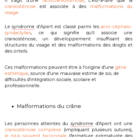
Il s’agit d’une
faciocraniosténose
, c’est-à-dire que la
craniosténose
est associée à des
malformations du
visage
.
Le
syndrome
d’Apert est classé parmi les
acro-céphalo-
syndactylies
, ce qui signifie qu’il associe une
craniosténose, un développement insuffisant des
structures du visage et des malformations des doigts et
des orteils.
Ces malformations peuvent être à l'origine d'une
gêne
esthétique
, source d'une mauvaise estime de soi, de
difficultés d'intégration sociale, scolaire et
professionnelle.
Malformations du crâne
Les personnes atteintes du
syndrome
d'Apert ont une
craniosténose complexe
(impliquant plusieurs sutures),
le plus souvent bicoronale
(fermeture prématurée des