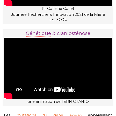
Pr Corinne Collet
Journée Recherche & Innovation 2021 de la Filière
TETECOU
Génétique
& craniosténose
une animation de l'ERN CRANIO
Les
mutations du
gène
FGFR2
apparaissent