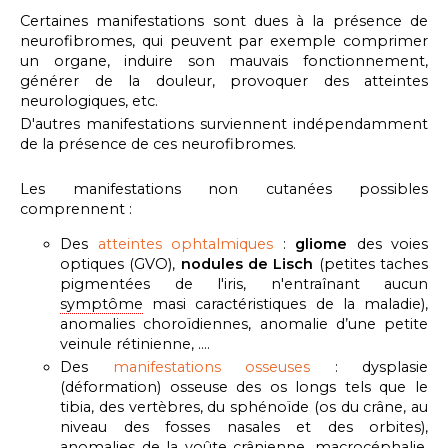
Certaines manifestations sont dues à la présence de
neurofibromes, qui peuvent par exemple comprimer
un organe, induire son mauvais fonctionnement,
générer de la douleur, provoquer des atteintes
neurologiques, etc.
D'autres manifestations surviennent indépendamment
de la présence de ces neurofibromes.
Les manifestations non cutanées possibles
comprennent :
Des
atteintes ophtalmiques
:
gliome
des voies
optiques (GVO),
nodules de Lisch
(petites taches
pigmentées de l'iris, n'entraînant aucun
symptôme
masi caractéristiques de la maladie),
anomalies choroïdiennes, anomalie d’une petite
veinule rétinienne, ….
Des
manifestations osseuses
: dysplasie
(déformation) osseuse des os longs tels que le
tibia, des vertèbres, du sphénoïde (os du crâne, au
niveau des fosses nasales et des orbites),
anomalies de la voûte crânienne, macrocéphalie,