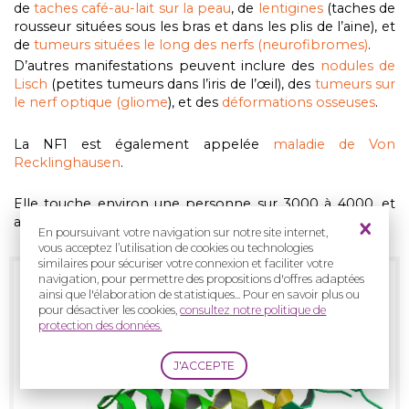
de
taches café-au-lait sur la peau
, de
lentigines
(taches de
rousseur situées sous les bras et dans les plis de l’aine), et
de
tumeurs situées le long des nerfs (neurofibromes)
.
D’autres manifestations peuvent inclure des
nodules de
Lisch
(petites tumeurs dans l’iris de l’œil), des
tumeurs sur
le nerf optique (gliome
), et des
déformations osseuses
.
La NF1 est également appelée
maladie de Von
Recklinghausen
.
Elle touche environ une personne sur 3000 à 4000, et
autant les femmes que les hommes.
En poursuivant votre navigation sur notre site internet,
vous acceptez l’utilisation de cookies ou technologies
similaires pour sécuriser votre connexion et faciliter votre
navigation, pour permettre des propositions d'offres adaptées
ainsi que l'élaboration de statistiques... Pour en savoir plus ou
pour désactiver les cookies,
consultez notre politique de
protection des données.