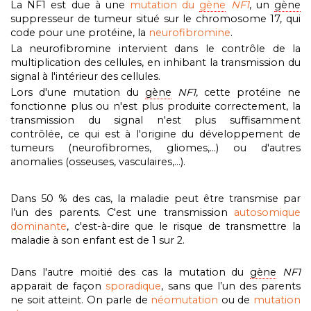
La NF1 est due à une
mutation du
gène
NF1
, un
gène
suppresseur de tumeur situé sur le chromosome 17, qui
code pour une protéine, la
neurofibromine
.
La neurofibromine intervient dans le contrôle de la
multiplication des cellules, en inhibant la transmission du
signal à l'intérieur des cellules.
Lors d'une mutation du
gène
NF1
, cette protéine ne
fonctionne plus ou n'est plus produite correctement, la
transmission du signal n'est plus suffisamment
contrôlée, ce qui est à l'origine du développement de
tumeurs (neurofibromes, gliomes,...) ou d'autres
anomalies (osseuses, vasculaires,...).
Dans 50 % des cas, la maladie peut être transmise par
l’un des parents. C'est une transmission
autosomique
dominante
, c'est-à-dire que le risque de transmettre la
maladie à son enfant est de 1 sur 2.
Dans l'autre moitié des cas la mutation du
gène
NF1
apparait de façon
sporadique
, sans que l’un des parents
ne soit atteint. On parle de
néomutation
ou de
mutation