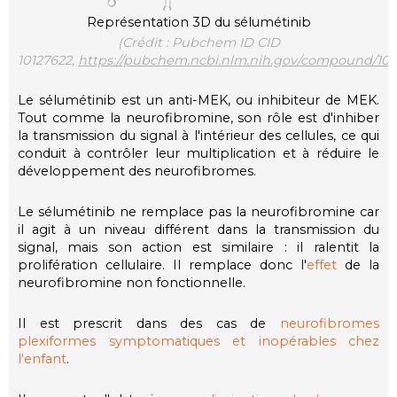
Représentation 3D du sélumétinib
(Crédit : Pubchem ID CID
10127622,
https://pubchem.ncbi.nlm.nih.gov/compound/101
Le sélumétinib est un anti-MEK, ou inhibiteur de MEK.
Tout comme la neurofibromine, son rôle est d'inhiber
la transmission du signal à l'intérieur des cellules, ce qui
conduit à contrôler leur multiplication et à réduire le
développement des neurofibromes.
Le sélumétinib ne remplace pas la neurofibromine car
il agit à un niveau différent dans la transmission du
signal, mais son action est similaire : il ralentit la
prolifération cellulaire. Il remplace donc l'
effet
de la
neurofibromine non fonctionnelle.
Il est prescrit dans des cas de
neurofibromes
plexiformes symptomatiques et inopérables chez
l'enfant
.