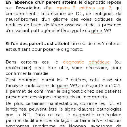
En l’absence d'un parent atteint
, le diagnostic repose
sur l’association d’
au moins 2 critères sur 7
, qui
comprennent : la présence de TCL, de lentigines, de
neurofibromes, d’un gliome des voies optiques, de
nodules de Lisch, de lésion osseuse et de la présence
d’un variant pathogène hétérozygote du
gène
NF1
.
Si l’un des parents est atteint
, un seul de ces 7 critères
est suffisant pour poser le diagnostic.
Dans certains cas, le
diagnostic
génétique
(ou
moléculaire) peut être utile, voire nécessaire, pour
confirmer la maladie.
C'est pourquoi, parmi les 7 critères, celui basé sur
l’analyse moléculaire du
gène
NF1
a été ajouté en 2021.
Il permet de confirmer le diagnostic chez des patients
présentant des signes inhabituels ou incomplets.
De plus, certaines manifestations, comme les TCL et
lentigines, peuvent être le signe d'autres pathologies
que la NF1. Dans ce cas, le diagnostic moléculaire
permet de différencier de façon certaine la NF1 d’autres
syndromes (
syndrome
de Noonan,
syndrome
de