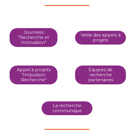
Journées
Veille des appels à
"Recherche et
projets
Innovation"
Appel à projets
Equipes de
"Impulsion
recherche
Recherche"
partenaires
La recherche
communique