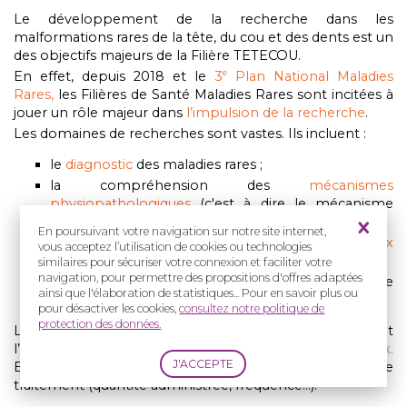
Le développement de la recherche dans les
malformations rares de la tête, du cou et des dents est un
des objectifs majeurs de la Filière TETECOU.
En effet, depuis 2018 et le
3
Plan National Maladies
e
Rares,
les Filières de Santé Maladies Rares sont incitées à
jouer un rôle majeur dans
l’impulsion de la recherche
.
Les domaines de recherches sont vastes. Ils incluent :
le
diagnostic
des maladies rares ;
la compréhension des
mécanismes
physiopathologiques
(c'est à dire le mécanisme
d'action des maladies) ;
En poursuivant votre navigation sur notre site internet,
la création et le développement de
nouveaux
vous acceptez l’utilisation de cookies ou technologies
traitements
;
similaires pour sécuriser votre connexion et faciliter votre
navigation, pour permettre des propositions d'offres adaptées
l’
évaluation et la validation des traitements
avant de
ainsi que l'élaboration de statistiques... Pour en savoir plus ou
les administrer au malade (recherche clinique).
pour désactiver les cookies,
consultez notre politique de
protection des données.
La
recherche clinique
permet d’évaluer la
sécurité
et
l’
efficacité des médicaments et des
dispositifs médicaux.
Elle permet
également
de valider des protocoles de
traitement (quantité administrée, fréquence...).