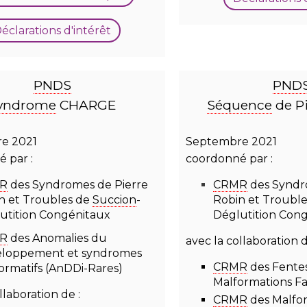
éclarations d'intérêt
PNDS
PND
yndrome
CHARGE
Séquence
de Pi
e 2021
Septembre 2021
 par :
coordonné par :
R
des Syndromes de Pierre
CRMR
des Syndr
n et Troubles de
Succion
-
Robin et Troubl
utition Congénitaux
Déglutition Con
R
des Anomalies du
avec la collaboration d
loppement et syndromes
CRMR
des Fentes
ormatifs (AnDDi-Rares)
Malformations Fa
llaboration de :
CRMR
des Malfo