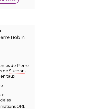
S
erre Robin
omes de Pierre
es de
Succion
-
génitaux
e :
 et
ciales
rmations
ORL