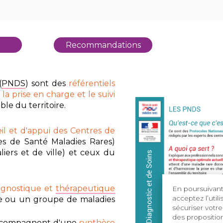
Recommandations
(
PNDS
) sont des
référentiels
 la prise en charge et le suivi
le du territoire.
eil et d'appui des Centres de
res de Santé Maladies Rares)
liers et de ville) et ceux du
agnostique et
thérapeutique
En poursuivant 
acceptez l’util
e ou un groupe de maladies
sécuriser votre
des proposition
'accompagnent d'une
synthèse