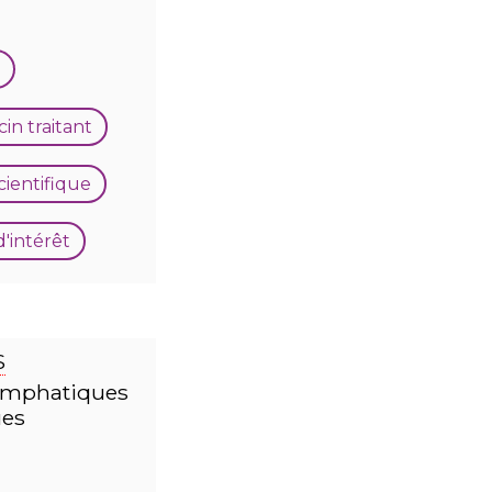
n traitant
ientifique
d'intérêt
S
ymphatiques
ues