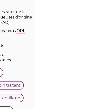
es rares de la
ueuses d'origine
RAD)
rmations
ORL
e :
 et
ciales
n traitant
ientifique