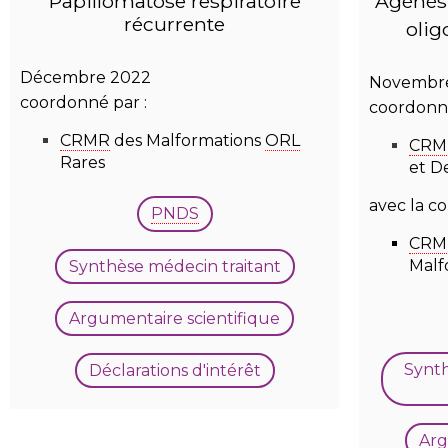
Papillomatose respiratoire
Agénési
récurrente
olig
Décembre 2022
Novembre
coordonné par :
coordonné
CRMR
des Malformations
ORL
CRM
Rares
et D
avec la co
PNDS
CRM
Malf
Synthèse médecin traitant
Argumentaire scientifique
Synth
Déclarations d'intérêt
Arg