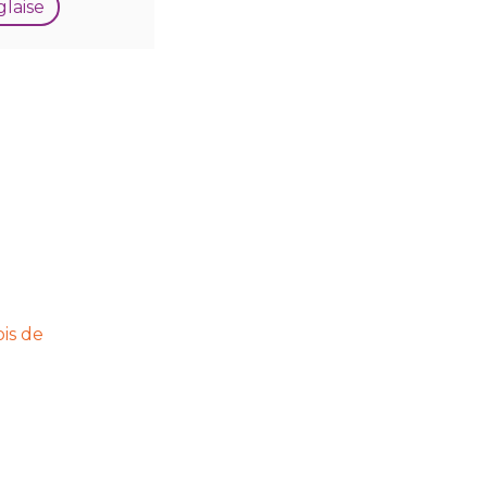
glaise
ois de