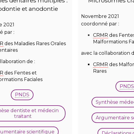
es dentaires multiples :
Microsomies cra
odontie et anodontie
Novembre 2021
coordonné par :
 2021
 par :
CRMR
des Fentes
Malformations Fa
R
des Maladies Rares Orales
entaires
avec la collaboration d
llaboration de :
CRMR
des Malfo
Rares
R
des Fentes et
ormations Faciales
PNDS
PNDS
Synthèse médeci
èse dentiste et médecin
traitant
Argumentaire sc
umentaire scientifique
Déclarations 