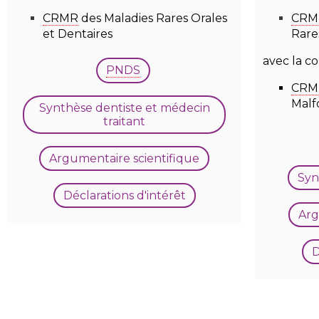
CRMR
des Maladies Rares Orales
CRM
et Dentaires
Rare
avec la co
PNDS
CRM
Malf
Synthèse dentiste et médecin
traitant
Argumentaire scientifique
Syn
Déclarations d'intérêt
Arg
D