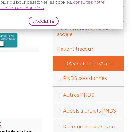
 plus ou pour désactiver les cookies,
consultez notre
rotection des données.
Transition Enfant - Adulte
Prise en charge médico-
sociale
Patient traceur
DANS CETTE PAGE :
PNDS
coordonnés
Autres
PNDS
Appels à projets
PNDS
S
Recommandations de bonne pratique