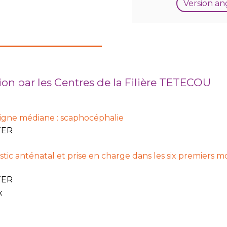
Version an
ion par les Centres de la Filière TETECOU
ligne médiane : scaphocéphalie
TER
tic anténatal et prise en charge dans les six premiers m
TER
x