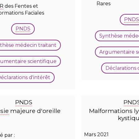
Rares
R
des Fentes et
ormations Faciales
PNDS
PNDS
Synthèse médeci
thèse médecin traitant
Argumentaire sc
umentaire scientifique
Déclarations 
éclarations d'intérêt
PNDS
PND
sie
majeure d'oreille
Malformations l
kystiq
1
Mars 2021
 par :