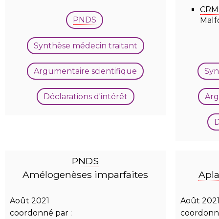
CRM
PNDS
Malf
Synthèse médecin traitant
Argumentaire scientifique
Syn
Déclarations d'intérêt
Arg
D
PNDS
Amélogenèses imparfaites
Apla
Août 2021
Août 202
coordonné par :
coordonné