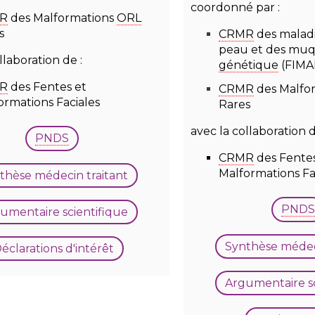
coordonné par :
R
des Malformations
ORL
s
CRMR
des maladi
peau et des muq
llaboration de :
génétique
(FIMA
R
des Fentes et
CRMR
des Malfo
ormations Faciales
Rares
avec la collaboration d
PNDS
CRMR
des Fentes
Malformations Fa
thèse médecin traitant
PNDS
umentaire scientifique
Synthèse médeci
éclarations d'intérêt
Argumentaire sc