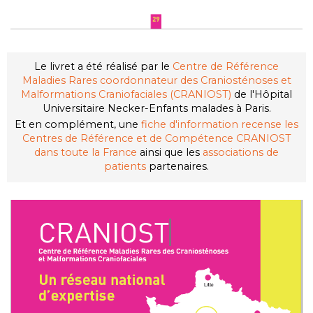
Le livret a été réalisé par le
Centre de Référence
Maladies Rares coordonnateur des Craniosténoses et
Malformations Craniofaciales (CRANIOST)
de l'Hôpital
Universitaire Necker-Enfants malades à Paris.
Et en complément, une
fiche d'information recense
les
Centres de Référence et de Compétence CRANIOST
dans toute la France
ainsi que
les
associations de
patients
partenaires.