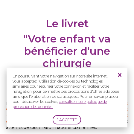
Le livret
"Votre enfant va
bénéficier d'une
chirurgie
craniofaciale"
En poursuivant votre navigation sur notre site internet,
vous acceptez l’utilisation de cookies ou technologies
similaires pour sécuriser votre connexion et faciliter votre
navigation, pour permettre des propositions d'offres adaptées
ainsi que l'élaboration de statistiques... Pour en savoir plus ou
pour désactiver les cookies,
consultez notre politique de
Le
Centre de Référence coordonnateur des
protection des données.
Craniosténoses et Malformations Craniofaciales
(CRANIOST)
a réalisé un
livret illustré sur les chirurgies
des craniosténoses
à destination des parents d'enfants
atteints de ces malformations crâniennes.