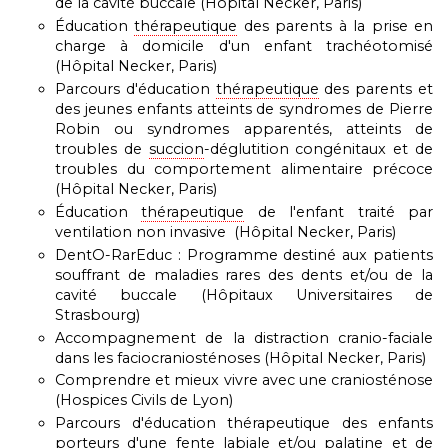
de la cavité buccale (Hôpital Necker, Paris)
Éducation
thérapeutique
des parents à la prise en
charge à domicile d'un enfant trachéotomisé
(Hôpital Necker, Paris)
Parcours d'éducation
thérapeutique
des parents et
des jeunes enfants atteints de syndromes de Pierre
Robin ou syndromes apparentés, atteints de
troubles de
succion
-déglutition congénitaux et de
troubles du comportement alimentaire précoce
(Hôpital Necker, Paris)
Éducation
thérapeutique
de l'enfant traité par
ventilation non invasive (Hôpital Necker, Paris)
DentO-RarEduc : Programme destiné aux patients
souffrant de maladies rares des dents et/ou de la
cavité buccale (Hôpitaux Universitaires de
Strasbourg)
Accompagnement de la distraction cranio-faciale
dans les faciocraniosténoses (Hôpital Necker, Paris)
Comprendre et mieux vivre avec une craniosténose
(Hospices Civils de Lyon)
Parcours d'éducation thérapeutique des enfants
porteurs d'une
fente labiale
et/ou palatine et de