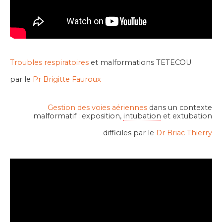
Troubles respiratoires
et malformations TETECOU
par le
Pr Brigitte Fauroux
Gestion des voies aériennes
dans un contexte
malformatif : exposition,
intubation
et extubation
difficiles par le
Dr Briac Thierry