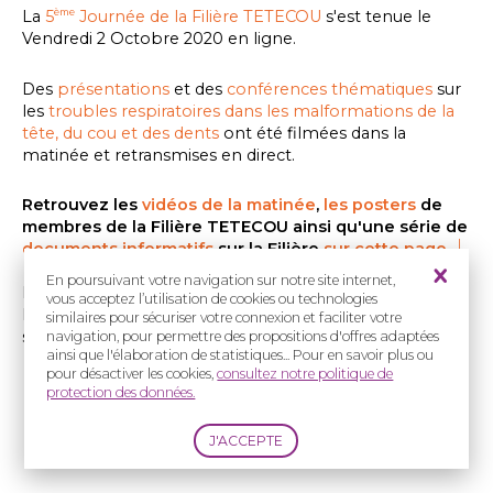
La
5
Journée de la Filière TETECOU
s'est tenue le
ème
Vendredi 2 Octobre 2020 en ligne.
Des
présentations
et des
conférences thématiques
sur
les
troubles respiratoires dans les malformations de la
tête, du cou et des dents
ont été filmées dans la
matinée et retransmises en direct.
Retrouvez les
vidéos de la matinée
,
les posters
de
membres de la Filière
TETECOU ainsi qu'une série de
documents informatifs
sur la Filière
sur cette page
En poursuivant votre navigation sur notre site internet,
Dans l'après-midi les centres d'un même réseau ou
vous acceptez l’utilisation de cookies ou technologies
les associations ont pu échanger via des salles virtuelles
similaires pour sécuriser votre connexion et faciliter votre
sur Zoom©, retrouvez les
programmes des
navigation, pour permettre des propositions d'offres adaptées
ainsi que l'élaboration de statistiques... Pour en savoir plus ou
rencontres de l'après-midi en bas de page
pour désactiver les cookies,
consultez notre politique de
protection des données.