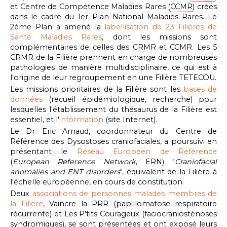
et Centre de Compétence Maladies Rares (
CCMR
) créés
dans le cadre du 1er Plan National Maladies Rares. Le
2ème Plan a amené la
labellisation de 23 Filières de
Santé Maladies Rares
, dont les missions sont
complémentaires de celles des
CRMR
et
CCMR
. Les 5
CRMR
de la Filière prennent en charge de nombreuses
pathologies de manière multidisciplinaire, ce qui est à
l'origine de leur regroupement en une Filière TETECOU.
Les missions prioritaires de la Filière sont les
bases de
données
(recueil épidémiologique, recherche) pour
lesquelles l'établissement du thésaurus de la Filière est
essentiel, et l'
information
(site Internet).
Le Dr Eric Arnaud, coordonnateur du Centre de
Référence des Dysostoses craniofaciales, a poursuivi en
présentant le
Réseau Européen de Référence
(
European Reference Network
, ERN) "
Craniofacial
anomalies and ENT disorders
", équivalent de la Filière à
l'échelle européenne, en cours de constitution.
Deux
associations de personnes malades membres de
la Filière
, Vaincre la PRR (papillomatose respiratoire
récurrente) et Les P'tits Courageux (faciocraniosténoses
syndromiques), se sont présentées et ont exposé leurs