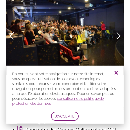
En poursuivant votre navigation sur notre site internet,
vous acceptez l’utilisation de cookies ou technologies
similaires pour sécuriser votre connexion et faciliter votre
Programmes
navigation, pour permettre des propositions d'offres adaptées
ainsi que l'élaboration de statistiques... Pour en savoir plus ou
pour désactiver les cookies,
consultez notre politique de
Programme général de la Journée
protection des données.
Rencontre des Centres Fentes Labio-Palatines
Rencontre des Centres Malformations
Odontologiques Rares
Rencontre des Centres Malformations
ORL