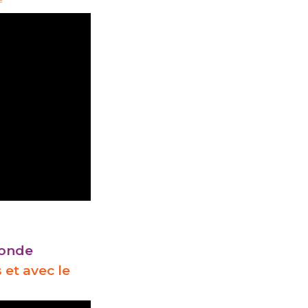
e
 ronde
 et avec le