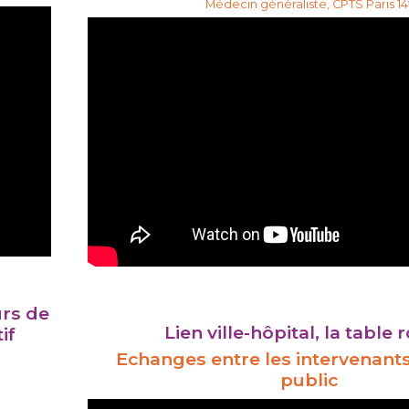
Médecin généraliste, CPTS Paris 14
urs de
Lien ville-hôpital, la table
if
Echanges entre les intervenants
public