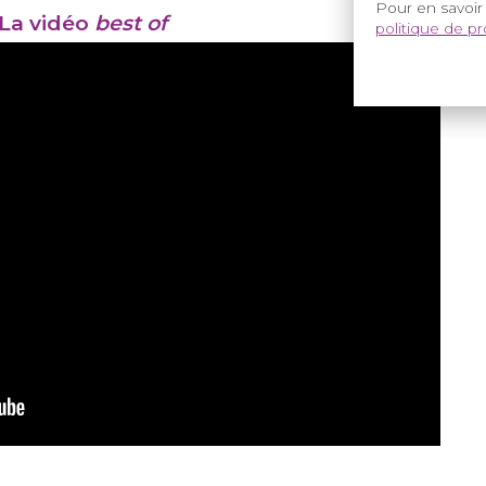
Pour en savoir
La vidéo
best of
politique de p