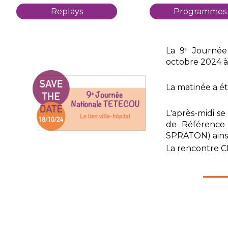
Replays
Programmes
e
La 9
Journée 
octobre 2024 à l
La matinée a ét
L'après-midi s
de Référence
SPRATON) ainsi
La rencontre C