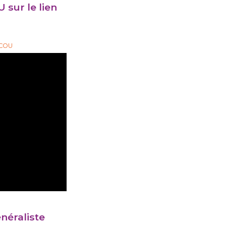
 sur le lien
s
ECOU
néraliste