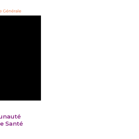
i
ne Générale
munauté
de Santé