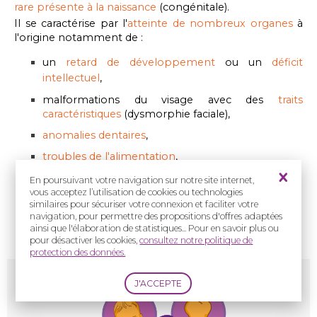
rare présente à la naissance
(congénitale).
Il se caractérise par l'
atteinte de nombreux organes
à
l'origine notamment de :
un
retard de développement
ou un
déficit
intellectuel
,
malformations du visage avec des
traits
caractéristiques
(dysmorphie faciale),
anomalies dentaires
,
troubles de l'alimentation
,
malformations cardiaques
,
En poursuivant votre navigation sur notre site internet,
vous acceptez l’utilisation de cookies ou technologies
difficultés respiratoires
,
similaires pour sécuriser votre connexion et faciliter votre
navigation, pour permettre des propositions d'offres adaptées
anomalies de certains doigts et orteils
.
ainsi que l'élaboration de statistiques... Pour en savoir plus ou
pour désactiver les cookies,
consultez notre politique de
protection des données.
Syndrome
de Coffin-Siris