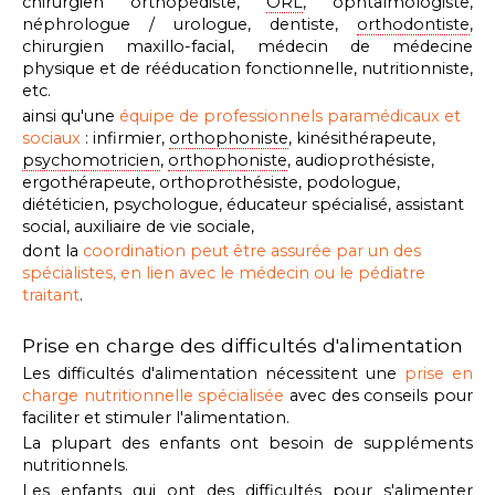
chirurgien orthopédiste,
ORL
, ophtalmologiste,
néphrologue / urologue, dentiste,
orthodontiste
,
chirurgien maxillo-facial, médecin de médecine
physique et de rééducation fonctionnelle, nutritionniste,
etc.
ainsi qu'une
équipe de professionnels paramédicaux et
sociaux
: infirmier,
orthophoniste
, kinésithérapeute,
psychomotricien
,
orthophoniste
, audioprothésiste,
ergothérapeute, orthoprothésiste, podologue,
diététicien, psychologue, éducateur spécialisé, assistant
social, auxiliaire de vie sociale,
dont la
coordination peut être assurée par un des
spécialistes, en lien avec le médecin ou le pédiatre
traitant
.
Prise en charge des difficultés d'alimentation
Les difficultés d'alimentation
nécessitent
une
prise en
charge nutritionnelle spécialisée
avec
des conseils pour
faciliter et stimuler l'alimentation.
La plupart des enfants ont besoin de suppléments
nutritionnels.
Les enfants qui ont des difficultés pour s'alimenter