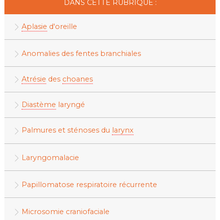
DANS CETTE RUBRIQUE :
Aplasie
d'oreille
Anomalies des fentes branchiales
Atrésie
des
choanes
Diastème
laryngé
Palmures et sténoses du
larynx
Laryngomalacie
Papillomatose respiratoire récurrente
Microsomie craniofaciale