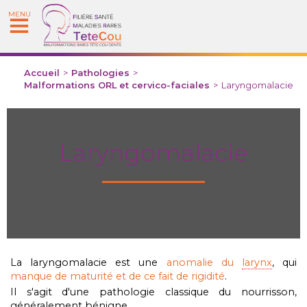
MENU
Accueil
>
Pathologies
>
Malformations ORL et cervico-faciales
>
Laryngomalacie
Laryngomalacie
La laryngomalacie est une
anomalie du
larynx
, qui
manque de maturité et de ce fait de rigidité
.
Il s'agit d'une pathologie classique du nourrisson,
généralement bénigne.