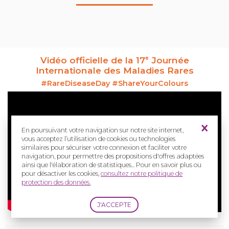
Vidéo officielle de la 17
Journée
e
Internationale des Maladies Rares
#
RareDiseaseDay #ShareYourColours
En poursuivant votre navigation sur notre site internet,
vous acceptez l’utilisation de cookies ou technologies
similaires pour sécuriser votre connexion et faciliter votre
navigation, pour permettre des propositions d'offres adaptées
ainsi que l'élaboration de statistiques... Pour en savoir plus ou
pour désactiver les cookies,
consultez notre politique de
protection des données.