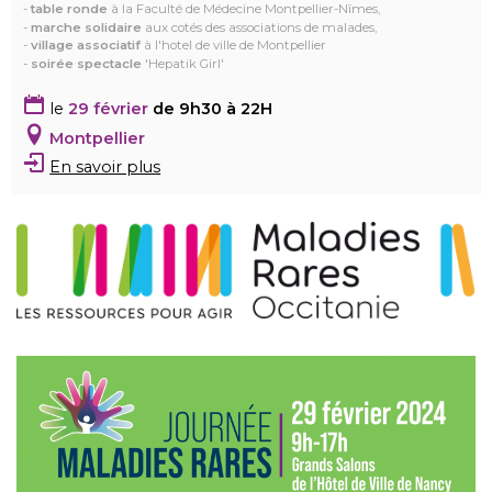
-
table ronde
à la Faculté de Médecine Montpellier-Nîmes,
-
marche solidaire
aux cotés des associations de malades,
-
village associatif
à l'hotel de ville de Montpellier
-
soirée spectacle
'Hepatik Girl'
le
29 février
de 9h30 à 22H
Montpellier
En savoir plus