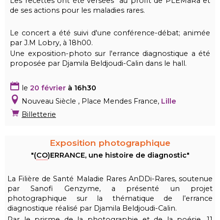
Les recettes ont été versées au profit de PLEMaRa et
de ses actions pour les maladies rares.
Le concert a été suivi d'une conférence-débat; animée
par J.M Lobry, à 18h00.
Une exposition-photo sur l'errance diagnostique a été
proposée par Djamila Beldjoudi-Calin dans le hall.
le
20 février
à 16h30
Nouveau Siècle , Place Mendes France,
Lille
Billetterie
Exposition photographique
"(
CO
)ERRANCE, une histoire de diagnostic"
La Filière de Santé Maladie Rares AnDDi-Rares, soutenue
par Sanofi Genzyme, a présenté un projet
photographique sur la thématique de l’errance
diagnostique réalisé par Djamila Beldjoudi-Calin.
Par le prisme de la photographie et de la poésie, 11