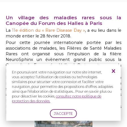
Un village des maladies rares sous la
Canopée du Forum des Halles à Paris
La
11e édition du « Rare Disease Day »
, a eu lieu dans le
monde entier le 28 février 2018.
Pour cette journée internationale portée par les
associations de malades, les Filières de Santé Maladies
Rares ont organisé sous l’impulsion de la filière
NeuroSphinx un évènement grand public sous la
Canopée du Forum des Halles à Paris, soutenu par la
Mairie de Paris.
En poursuivant votre navigation sur notre site internet,
Le
« Village des maladies rares »
était ouvert à tous et a
vous acceptez l’utilisation de cookies ou technologies
similaires pour sécuriser votre connexion et faciliter votre
proposé des
activités sportives et ludiques
destinées à
navigation, pour permettre des propositions d'offres adaptées
sensibiliser les participants aux problématiques liées
ainsi que l'élaboration de statistiques... Pour en savoir plus ou
aux maladies rares et à leur impact sur la vie des
pour désactiver les cookies,
consultez notre politique de
patients.
protection des données.
Des associations de malades ainsi que l’Alliance Maladies
Rares étaient présentes aux côtés des Filières.