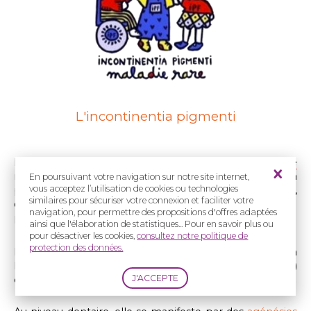
L'incontinentia pigmenti
L'
incontinentia pigmenti
est une maladie
génétique
rare caractérisée principalement par des atteintes de la
En poursuivant votre navigation sur notre site internet,
vous acceptez l’utilisation de cookies ou technologies
peau et
des dents
, et pour les formes les plus sévères,
similaires pour sécuriser votre connexion et faciliter votre
des yeux et du système nerveux central.
navigation, pour permettre des propositions d'offres adaptées
Elle fait partie du groupe des
dysplasies ectodermiques
.
ainsi que l'élaboration de statistiques... Pour en savoir plus ou
pour désactiver les cookies,
consultez notre politique de
protection des données.
Les anomalies observées au niveau de la peau à
l’examen microscopique (incontinence pigmentaire)
ont donné le nom à cette maladie.