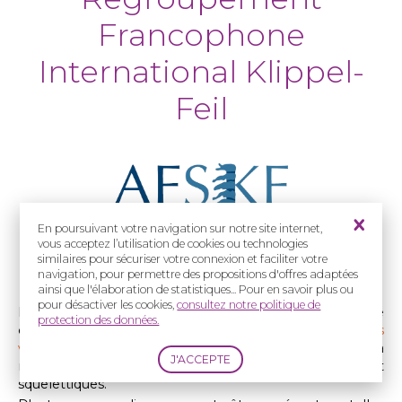
Francophone
International Klippel-
Feil
En poursuivant votre navigation sur notre site internet,
vous acceptez l’utilisation de cookies ou technologies
Le
syndrome
de Klippel-Feil
similaires pour sécuriser votre connexion et faciliter votre
navigation, pour permettre des propositions d'offres adaptées
ainsi que l'élaboration de statistiques... Pour en savoir plus ou
pour désactiver les cookies,
consultez notre politique de
Le
syndrome
de Klippel-Feil
est une maladie rare
protection des données.
caractérisée par la
fusion congénitale d'une ou plusieurs
vertèbres cervicales
, à l'origine d'une diminution de la
mobilité du cou et de manifestations neurologiques et
squelettiques.