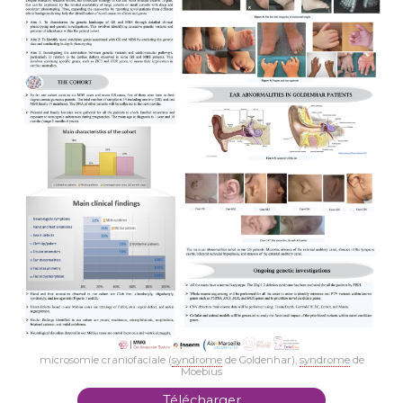
microsomie craniofaciale (
syndrome
de Goldenhar),
syndrome
de
Moebius
Télécharger