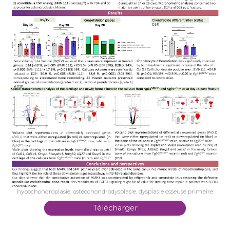
hypochondroplasie, ostéochondrodysplasie, dysplasie osseuse primaire
Télécharger