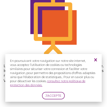
En poursuivant votre navigation sur notre site internet,
vous acceptez l’utilisation de cookies ou technologies
Lors des Journées 'Recherche et Innovation' de la Filière,
similaires pour sécuriser votre connexion et faciliter votre
les chercheurs nous présentent leurs travaux et les
navigation, pour permettre des propositions d'offres adaptées
résultats de leurs projets.
ainsi que l'élaboration de statistiques... Pour en savoir plus ou
Visitez notre espace posters virtuel.
pour désactiver les cookies,
consultez notre politique de
protection des données.