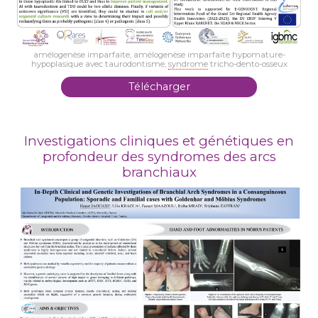
amélogenèse imparfaite, amélogenèse imparfaite hypomature-
hypoplasique avec taurodontisme,
syndrome
tricho-dento-osseux
Télécharger
Investigations cliniques et génétiques en
profondeur des syndromes des arcs
branchiaux