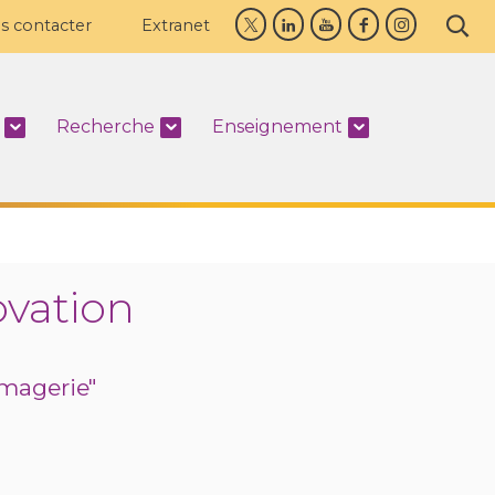
s contacter
Extranet
Recherche
Enseignement
vation
imagerie"