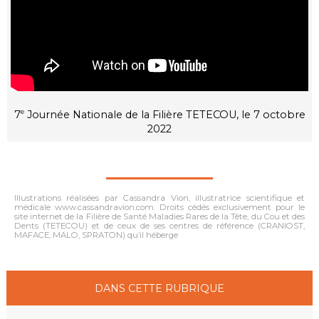
7
Journée Nationale de la Filière TETECOU, le 7 octobre
e
2022
Illustrations réalisées par Cassandra Vion, illustratrice scientifique et
médicale www.cassandravion.com. Droits cédés exclusivement pour le
site internet de la Filière de Santé Maladies Rares de la Tête, du Cou et des
Dents (TETECOU) et de ceux de ses centres de référence (CRANIOST,
MAFACE, MALO, SPRATON) qu’il héberge
DANS CETTE RUBRIQUE