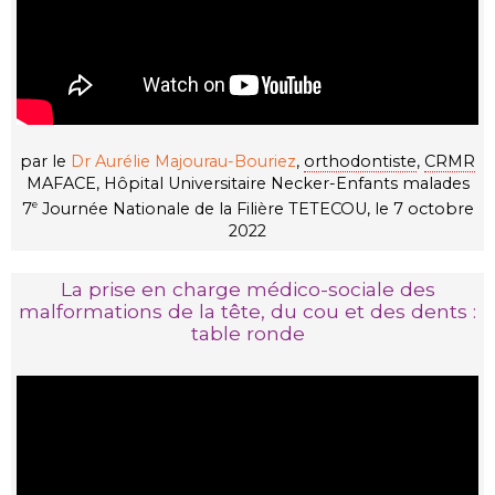
par le
Dr Aurélie Majourau-Bouriez
,
orthodontiste
,
CRMR
MAFACE, Hôpital Universitaire Necker-Enfants malades
7
Journée Nationale de la Filière TETECOU, le 7 octobre
e
2022
La prise en charge médico-sociale des
malformations de la tête, du cou et des dents :
table ronde