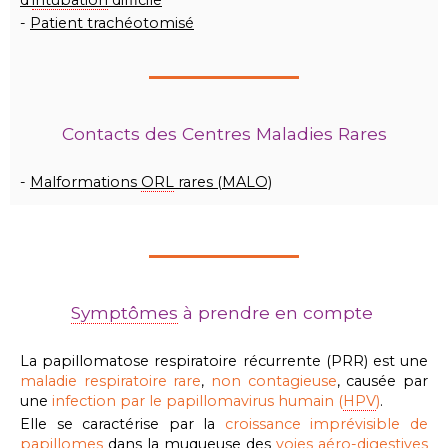
d'
intubation
difficile
-
Patient trachéotomisé
Contacts des Centres Maladies Rares
-
Malformations
ORL
rares (MALO)
Symptômes
à prendre en compte
La papillomatose respiratoire récurrente (PRR) est une
maladie respiratoire rare
,
non contagieuse
, causée par
une
infection par le papillomavirus humain (
HPV
)
.
Elle se caractérise par la
croissance imprévisible de
papillomes
dans la muqueuse des
voies aéro-digestives