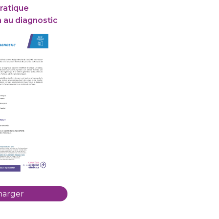
ratique
n au diagnostic
harger