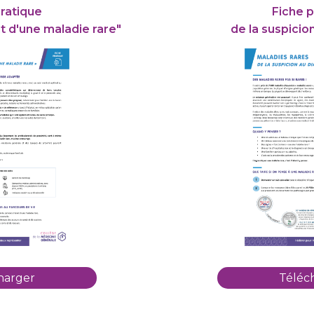
pratique
Fiche p
int d'une maladie rare"
de la suspicio
harger
Téléc