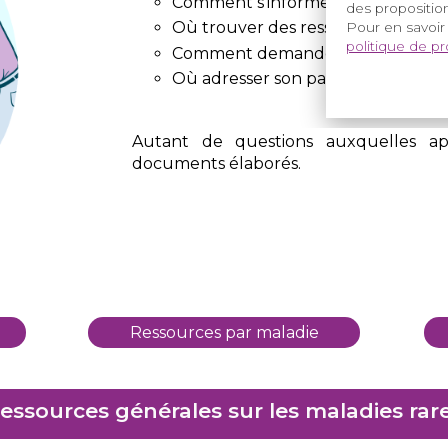
Comment s'informer sur les maladi
des proposition
Où trouver des ressources ?
Pour en savoir
politique de p
Comment demander un avis ?
Où adresser son patient ?
Autant de questions auxquelles app
documents élaborés.
Ressources par maladie
essources générales sur les maladies rar