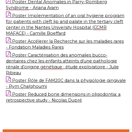
Poster
Dental Anomalies in Parry-Romberg
Syndrome
-
Ariana Aram
Poster
Implementation of an oral hygiene program
for patients with cleft lip and palate in the tertiary cleft
center in the Nantes University Hospital (
CCMR
MAFACE) -
Camille Boeffard
Poster
Accélerer la Recherche sur les
maladies rares
- Fondation Maladies Rares
Poster
Caractérisation des anomalies bucco-
dentaires chez les enfants atteints d’une pathologie
rénale d’origine
génétique
: étude exploratoire -
Julie
Ribeau
Poster
Rôle de FAM20C dans la physiologie gingivale
- Rym Chalghoumi
Poster
Reduced bone dimensions in oligodontia: a
retrospective study
- Nicolas
Dupré