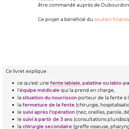
être commandé auprès de Dubourdon &
Ce projet
a bénéficié du
soutien financ
Ce livret explique :
ce qu'est une
fente labiale
, palatine ou labio-p
l'
équipe médicale
qui la prend en charge,
la
situation du nourrisson
porteur de la fente à l
la
fermeture de la fente
(chirurgie, hospitalisati
le
suivi après l'opération
(nez, oreilles, parole, 
le
suivi à partir de 3 ans
(consultations pluridisc
la
chirurgie secondaire
(greffe osseuse,
pharyng