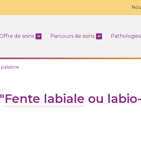
Nou
Offre de soins
Parcours de soins
Pathologies
u palatine
"
Fente labiale
ou labio-