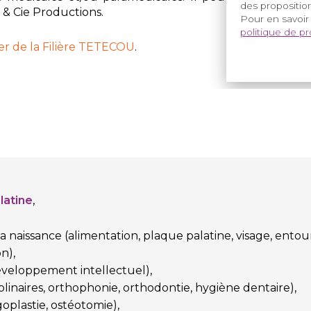
des proposition
 Cie Productions.
Pour en savoir
politique de p
ier de
la Filière TETECOU
.
alatine
,
a naissance (alimentation, plaque palatine, visage, entour
on),
développement intellectuel),
iplinaires, orthophonie, orthodontie, hygiène dentaire),
oplastie
, ostéotomie),