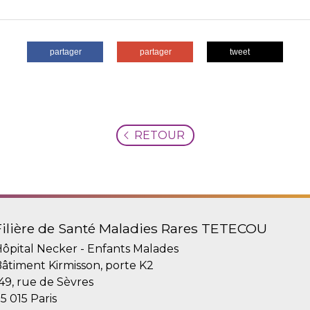
partager
partager
tweet
RETOUR
Filière de Santé Maladies Rares TETECOU
ôpital Necker - Enfants Malades
âtiment Kirmisson, porte K2
49, rue de Sèvres
5 015 Paris