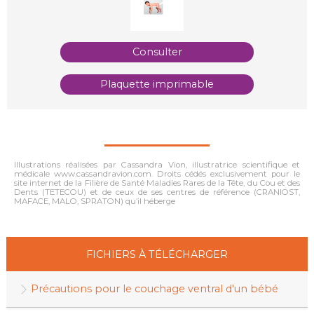
Consulter
Plaquette imprimable
Illustrations réalisées par Cassandra Vion, illustratrice scientifique et
médicale www.cassandravion.com. Droits cédés exclusivement pour le
site internet de la Filière de Santé Maladies Rares de la Tête, du Cou et des
Dents (TETECOU) et de ceux de ses centres de référence (CRANIOST,
MAFACE, MALO, SPRATON) qu’il héberge
FICHIERS À TÉLÉCHARGER
Précautions pour le couchage ventral d'un bébé