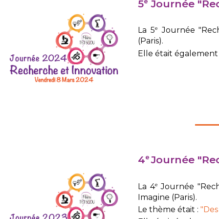
5
Journée "Rec
e
e
La 5
Journée "Rech
(Paris).
Elle était également 
4
Journée "Rec
e
e
La 4
Journée "Reche
Imagine (Paris).
Le thème était :
"Des