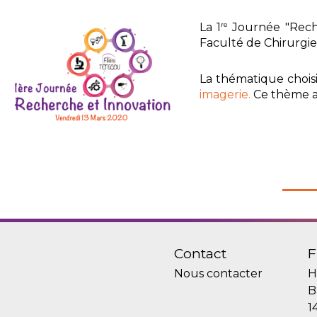
re
La 1
Journée "Reche
Faculté de Chirurgi
La thématique chois
imagerie.
Ce thème a 
Contact
F
Nous contacter
H
B
1