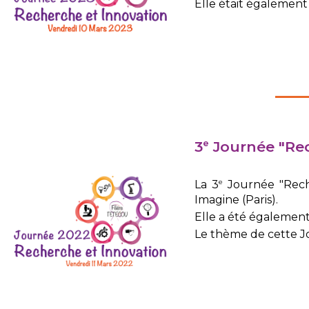
Elle était également 
3
Journée "Rec
e
e
La 3
Journée "Reche
Imagine (Paris).
Elle a été égalemen
Le thème de cette Jo