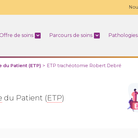
Nou
Offre de soins
Parcours de soins
Pathologies
 du Patient (ETP)
>
ETP trachéotomie Robert Debré
e
du Patient (
ETP
)