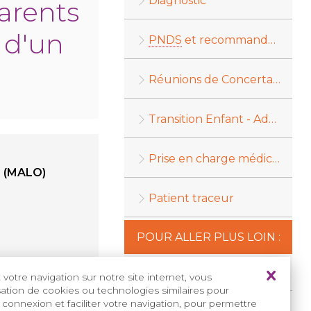
Diagnostic
arents
 d'un
PNDS
et recommandations
Réunions de Concertation Pluridisciplinaire (
Transition Enfant - Adulte
Prise en charge médico-sociale
 (MALO)
Patient traceur
POUR ALLER PLUS LOIN :
Programmes d'
ETP
votre navigation sur notre site internet, vous
isation de cookies ou technologies similaires pour
 connexion et faciliter votre navigation, pour permettre
Appels à projets
ETP