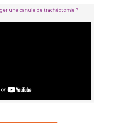
er une canule de
trachéotomie
?