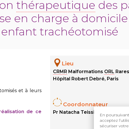
ion
thérapeutique
des p
rise en charge à domicile
enfant trachéotomisé
Lieu
CRMR
Malformations
ORL
Rares
Hôpital Robert Debré, Paris
tomisés et à leurs
Coordonnateur
réalisation de ce
Pr Natacha Teissier
En poursuivant 
acceptez l’util
sécuriser votre