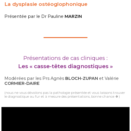
La dysplasie ostéoglophonique
Présentée par le
Dr Pauline
MARZIN
Présentations de c
as cliniques :
Les « casse-têtes diagnostiques »
Modérées par les
Prs Agnès
BLOCH-ZUPAN
et Valérie
CORMIER-DAIRE
(nous ne vous dévoilons pas la pathologie présentée et vous laissons trouver
le diagnostique au fur et à mesure des présentations, bonne chance 🍀)