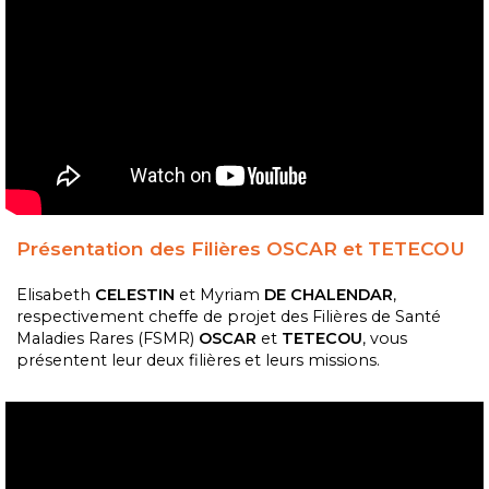
Présentation des Filières OSCAR et TETECOU
Elisabeth
CELESTIN
et Myriam
DE CHALENDAR
,
respectivement cheffe de projet des Filières de Santé
Maladies Rares (FSMR)
OSCAR
et
TETECOU
, vous
présentent leur deux filières et leurs missions.