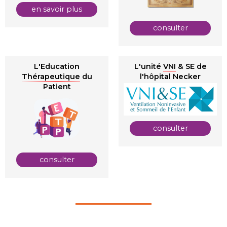
en savoir plus
consulter
L'Education
L'unité
VNI
& SE de
Thérapeutique
du
l'hôpital Necker
Patient
consulter
consulter