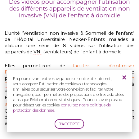
Des vidéos pour accompagner l'utilisation
des différents appareils de ventilation non
invasive (
VNI
) de l'enfant à domicile
L'unité "Ventilation non invasive & Sommeil de l'enfant"
de l'Hôpital Universitaire Necker-Enfants malades a
élaboré une série de 8 vidéos sur l'utilisation des
appareils de
VNI
(ventilateurs) de l'enfant à domicile.
Elles permettront de
faciliter et d'optimiser
l'apprentissage
des différentes compétences par le
patient et son entourage lors des séances d'
Education
En poursuivant votre navigation sur notre site internet,
Thérapeutique
du Patient
(
ETP
) avant le retour à
vous acceptez l’utilisation de cookies ou technologies
similaires pour sécuriser votre connexion et faciliter votre
domicile.
navigation, pour permettre des propositions d'offres adaptées
Elles seront également un
support à l'utilisation des
ainsi que l'élaboration de statistiques... Pour en savoir plus ou
appareils
une fois l'enfant rentré à la maison.
pour désactiver les cookies,
consultez notre politique de
protection des données.
Ces vidéos pourront de plus être un support à l'utilisation
de ces appareils par les professionnels hospitaliers et
extra-hospitaliers impliqués dans la
VNI
de l'enfant.