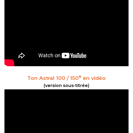
Ton Astral 100 / 150
en vidéo
®
(version sous-titrée)