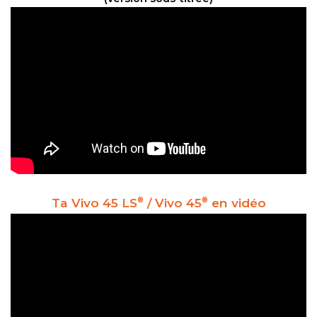
Ta Vivo 45 LS
/ Vivo 45
en vidéo
®
®