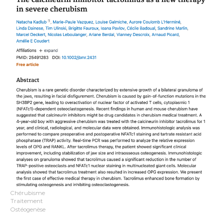
Chérubisme
Traitement
Ostéogenèse