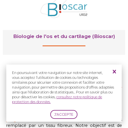
Biologie de l'os et du cartilage (Bioscar)
Résumé grand public
En poursuivant votre navigation sur notre site internet,
vous acceptez l’utilisation de cookies ou technologies
similaires pour sécuriser votre connexion et faciliter votre
Nous nous intéressons à une maladie
génétique
navigation, pour permettre des propositions d'offres adaptées
osseuse rare appelée le
chérubisme
, souvent causée
ainsi que l'élaboration de statistiques... Pour en savoir plus ou
par des mutations du
gène
SH3BP2
. Elle apparait en
pour désactiver les cookies,
consultez notre politique de
général entre 3 et 5 ans et régresse spontanément à la
protection des données.
puberté.
Cette maladie est caractérisée par une
disparition
progressive
des os des mâchoires
. Il est alors
remplacé par un tissu fibreux. Notre objectif est de