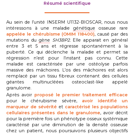
Résumé scientifique
Au sein de l’unité INSERM U1132-BIOSCAR, nous nous
intéressons à une maladie
génétique
osseuse rare
appelée le chérubisme (OMIM 118400)
, causé par des
mutations du
gène
SH3BP2.
Elle apparait en général
entre 3 et 5 ans et régresse spontanément à la
puberté. Ce qui déclenche la maladie et permet sa
régression n’est pour l’instant pas connu. Cette
maladie est caractérisée par une ostéolyse parfois
massive des mâchoires. L’os des mâchoires est alors
remplacé par un tissu fibreux contenant des cellules
géantes multinucléées osteoclast-like appelé
granulome.
Après avoir
proposé le premier traitement efficace
pour le chérubisme sévère,
avoir identifié un
marqueur de sévérité
et
caractérisé les populations
cellulaires présentes dans le granulome
, avoir décrit
pour la première fois un phénotype osseux systémique
caractérisé par une diminution de la densité osseuse
chez un patient, nous poursuivons plusieurs objectifs