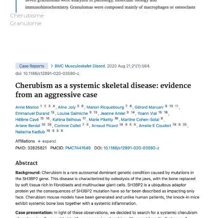
Chérubisme
Granulome