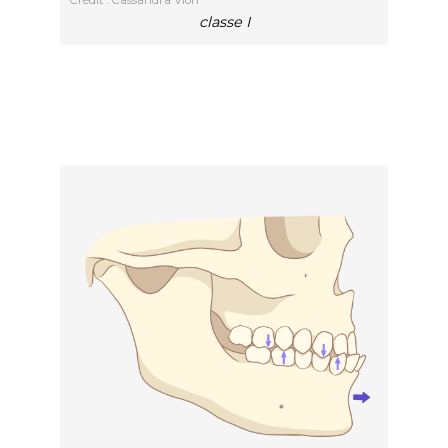
Crédit : Cassandra Vion
classe I