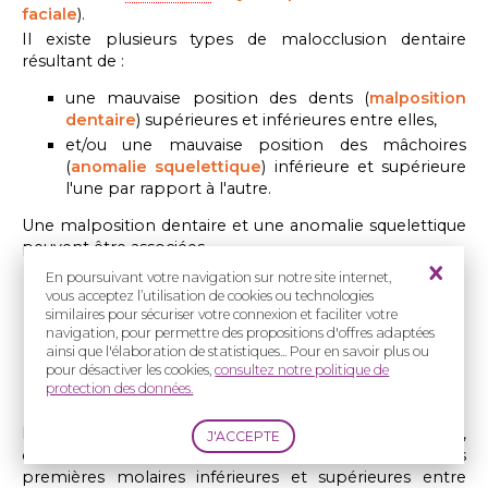
faciale
).
Il existe plusieurs types de malocclusion dentaire
résultant de :
une mauvaise position des dents (
malposition
dentaire
) supérieures et inférieures entre elles,
et/ou une mauvaise position des mâchoires
(
anomalie squelettique
) inférieure et supérieure
l'une par rapport à l'autre.
Une malposition dentaire et une anomalie squelettique
peuvent être associées.
En poursuivant votre navigation sur notre site internet,
vous acceptez l’utilisation de cookies ou technologies
similaires pour sécuriser votre connexion et faciliter votre
navigation, pour permettre des propositions d'offres adaptées
ainsi que l'élaboration de statistiques... Pour en savoir plus ou
pour désactiver les cookies,
consultez notre politique de
protection des données.
Les malpositions dentaires sont classées de I à III avec,
comme critère principal de classification, la relation des
premières molaires inférieures et supérieures entre