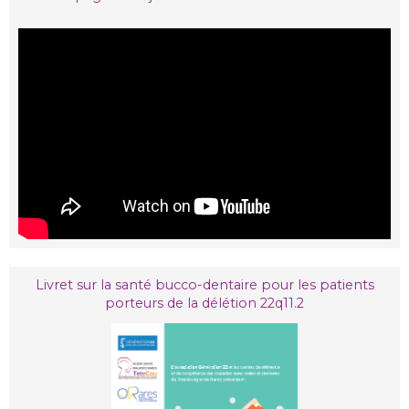
Livret sur la santé bucco-dentaire pour les patients
porteurs de la délétion 22q11.2