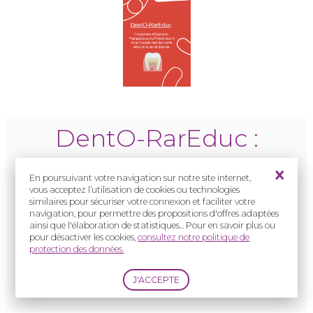
DentO-RarEduc :
Programme destiné
En poursuivant votre navigation sur notre site internet,
aux patients souffrant
vous acceptez l’utilisation de cookies ou technologies
similaires pour sécuriser votre connexion et faciliter votre
navigation, pour permettre des propositions d'offres adaptées
de maladies rares des
ainsi que l'élaboration de statistiques... Pour en savoir plus ou
pour désactiver les cookies,
consultez notre politique de
dents et/ou de la cavité
protection des données.
buccale