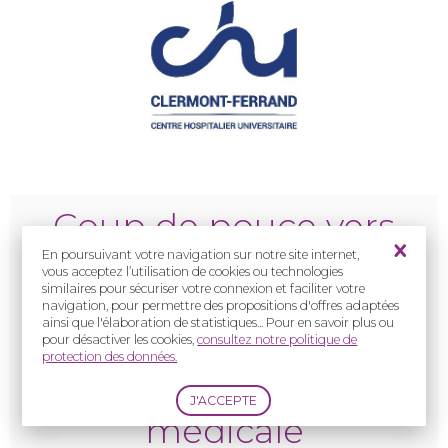
Coup de pouce vers
l'avenir : Education
En poursuivant votre navigation sur notre site internet,
vous acceptez l’utilisation de cookies ou technologies
similaires pour sécuriser votre connexion et faciliter votre
thérapeutique
pour les
navigation, pour permettre des propositions d'offres adaptées
ainsi que l'élaboration de statistiques... Pour en savoir plus ou
patients suivis dans le
pour désactiver les cookies,
consultez notre politique de
protection des données.
service de
génétique
médicale