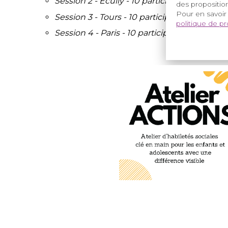
Session 2 - Ecully - 10 participants (26-27 ja
des proposition
Pour en savoir
Session 3 - Tours - 10 participants (27-28 avr
politique de p
Session 4 - Paris - 10 participants (25-26 jui