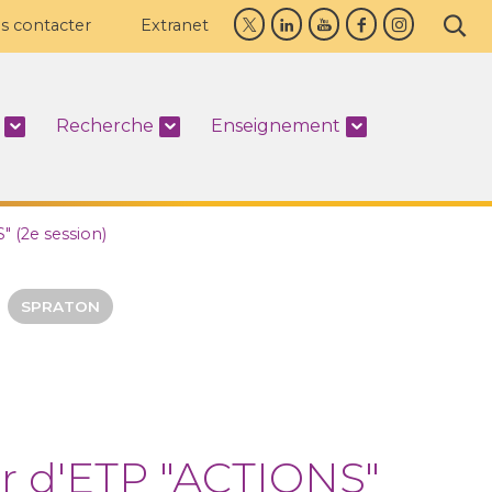
s contacter
Extranet
Recherche
Enseignement
" (2e session)
SPRATON
r d'
ETP
"ACTIONS"