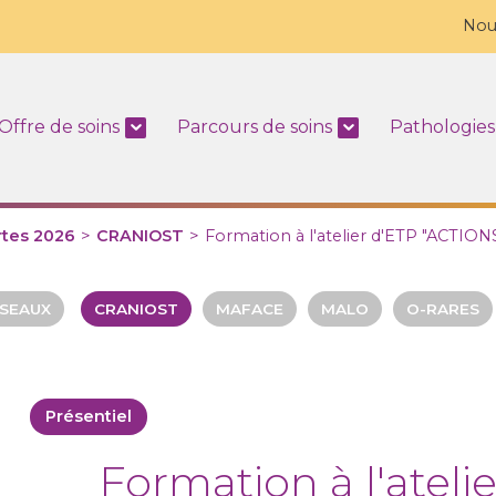
Nou
Offre de soins
Parcours de soins
Pathologies
rtes 2026
>
CRANIOST
>
Formation à l'atelier d'ETP "ACTIONS
ÉSEAUX
CRANIOST
MAFACE
MALO
O-RARES
Présentiel
Formation à l'atelie