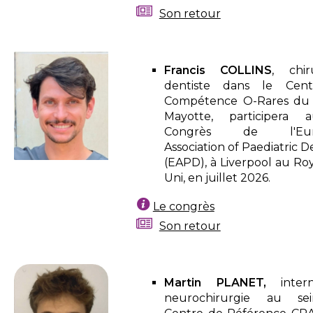
Son retour
Francis COLLINS
, chir
dentiste dans le Cen
Compétence O-Rares du
Mayotte, participera 
Congrès de l'Eur
Association of Paediatric D
(EAPD), à Liverpool au R
Uni, en juillet 2026.
Le congrès
Son retour
Martin PLANET,
inte
neurochirurgie au s