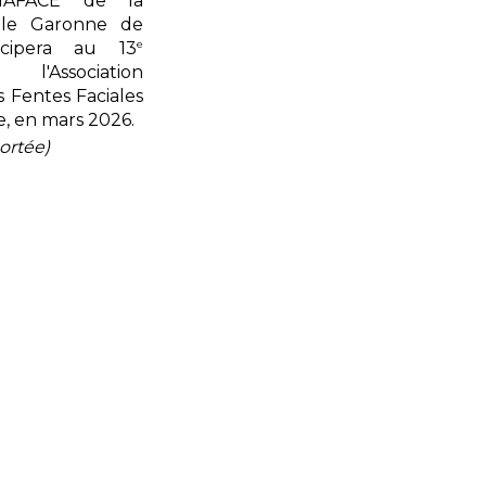
MAFACE de la
ôle Garonne de
e
icipera au 13
'Association
 Fentes Faciales
le, en mars 2026.
portée)