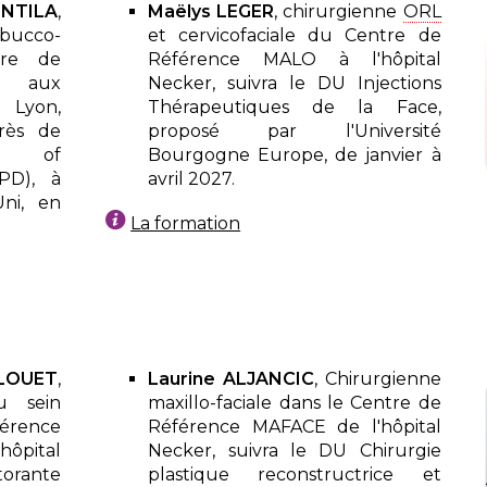
NTILA
,
Maëlys LEGER
, chirurgienne
ORL
bucco-
et cervicofaciale du Centre de
tre de
Référence MALO à l'hôpital
s aux
Necker, suivra le DU Injections
 Lyon,
Thérapeutiques de la Face,
ès de
proposé par l'Université
ion of
Bourgogne Europe, de janvier à
APD), à
avril 2027.
ni, en
La formation
OUET
,
Laurine ALJANCIC
, Chirurgienne
au sein
maxillo-faciale dans le Centre de
rence
Référence MAFACE de l'hôpital
hôpital
Necker, suivra le DU Chirurgie
torante
plastique reconstructrice et