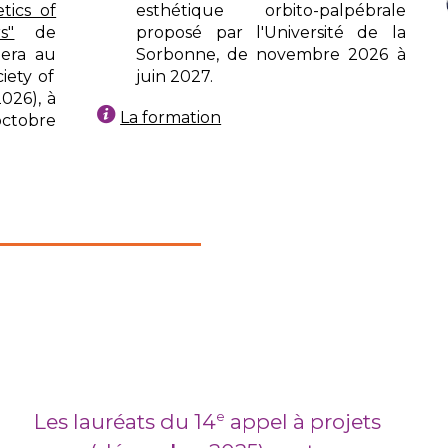
tics of
esthétique orbito-palpébrale
s"
de
proposé par l'Université de la
ipera au
Sorbonne, de novembre 2026 à
iety of
juin 2027.
026), à
La formation
octobre
Les lauréats du 14
appel à projets
e