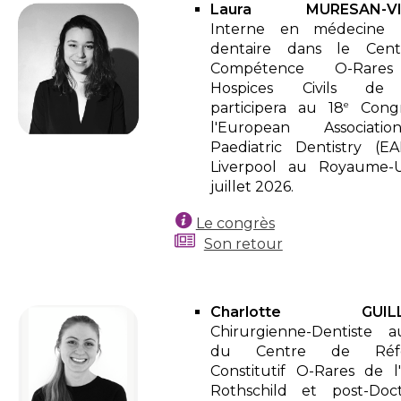
Laura MURESAN-VI
Interne en médecine 
dentaire dans le Cen
Compétence O-Rare
Hospices Civils de
e
participera au
18
Congr
l'European Associat
Paediatric Dentistry (E
Liverpool au Royaume-U
juillet 2026.
Le congrès
Son retour
Charlotte GUILL
Chirurgienne-Dentiste 
du Centre de Réfé
Constitutif O-Rares de l'
Rothschild et post-Doc