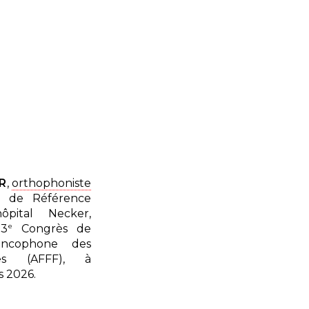
R
,
orthophoniste
e de Référence
pital Necker,
e
13
Congrès de
Francophone des
ales
(AFFF)
, à
s 2026.