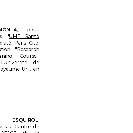
ONLA
, post-
s l'
UMR Santé
sité Paris Cité,
ation "Research
aining Course",
'Université de
oyaume-Uni, en
ESQUIROL
,
ns le Centre de