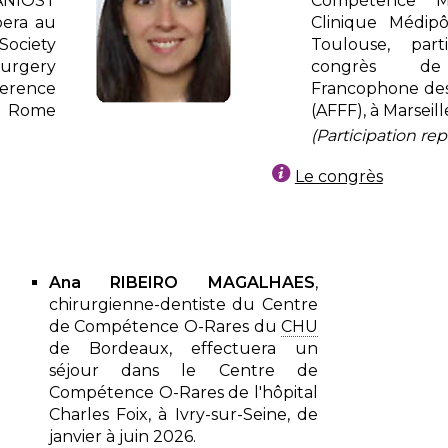
ANIOST
Compétence 
ipera au
Clinique Médip
Society
Toulouse, part
urgery
congrès de l
ference
Francophone des
 à Rome
(AFFF), à Marseil
(Participation re
Le congrès
Ana RIBEIRO MAGALHAES
,
chirurgienne-dentiste du Centre
de Compétence O-Rares du
CHU
de Bordeaux, effectuera un
séjour dans le Centre de
Compétence O-Rares de l'hôpital
Charles Foix, à Ivry-sur-Seine, de
janvier à juin 2026.