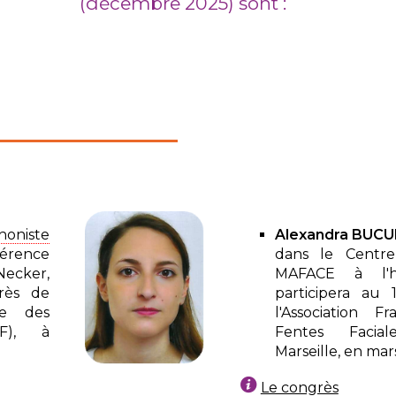
(décembre 2025) sont :
honiste
Alexandra BUCU
érence
dans le Centr
ecker,
MAFACE à l'hô
ès de
participera au 
one des
l'Association 
FF), à
Fentes Faci
Marseille, en mar
Le congrès