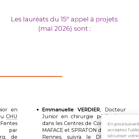
Les lauréats du 15
appel à projets
e
(mai 2026) sont :
nior en
Emmanuelle VERDIER
, Docteur
 au
CHU
Junior en chirurgie pédiatrique
Fentes
dans les Centres de Compétence
En poursuivant 
acceptez l’util
sé par
MAFACE et SPRATON du
CHU
de
sécuriser votre
urg, de
Rennes, suivra le DU Fentes