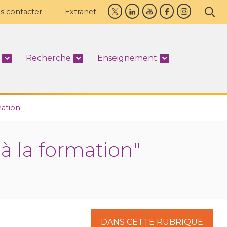
s contacter
Extranet
Recherche
Enseignement
mation'
à la formation"
DANS CETTE RUBRIQUE