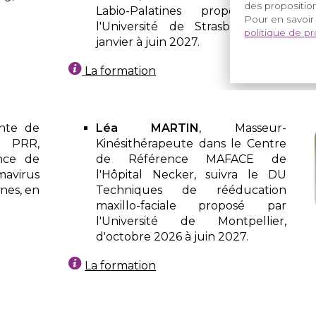
des proposition
Labio-Palatines proposé par
Pour en savoir
l'Université de Strasbourg, de
politique de p
janvier à juin 2027.
La formation
ente de
Léa MARTIN
, Masseur-
e PRR,
Kinésithérapeute dans le Centre
ence de
de Référence MAFACE de
mavirus
l'Hôpital Necker, suivra le DU
ènes, en
Techniques de rééducation
maxillo-faciale proposé par
l'Université de Montpellier,
d'octobre 2026 à juin 2027.
La formation