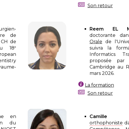
Son retour
urgien-
Reem EL M
tre de
doctorante dan
 CH de
Orale
de l'Univer
e
au 18
suivra la form
opean
Informatics Tr
entistry
proposée par l
oyaume-
Cambridge au R
mars 2026.
La formation
Son retour
rne en
Camille 
ein du
orthophoniste
da