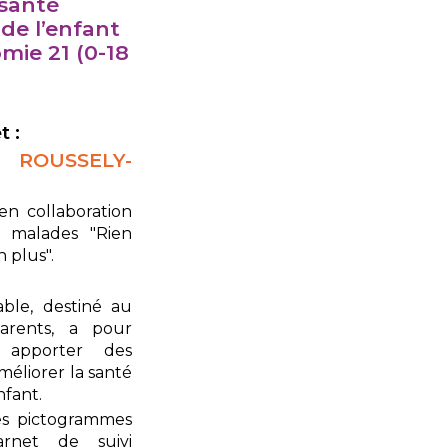
 santé
de l’enfant
mie 21 (0-18
)
t :
ROUSSELY-
n collaboration
e malades "Rien
 plus".
able, destiné au
arents, a pour
 apporter des
méliorer la santé
nfant.
des pictogrammes
arnet de suivi