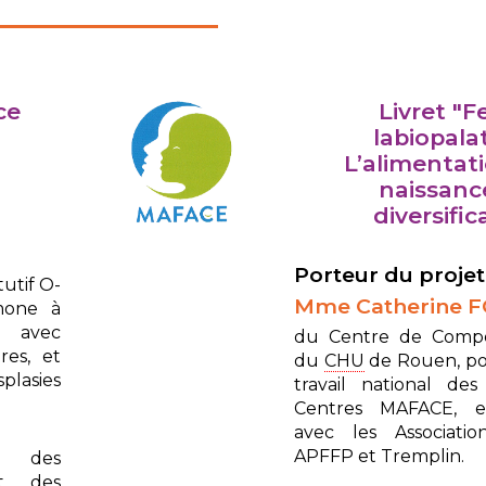
ce
Livret "F
labiopalat
L’alimentati
naissance
diversific
Porteur du projet 
utif O-
Mme Catherine 
mone à
n avec
du Centre de Comp
res, et
du
CHU
de Rouen, po
plasies
travail national des
Centres MAFACE, en
avec les Associati
APFFP et Tremplin.
on des
et des