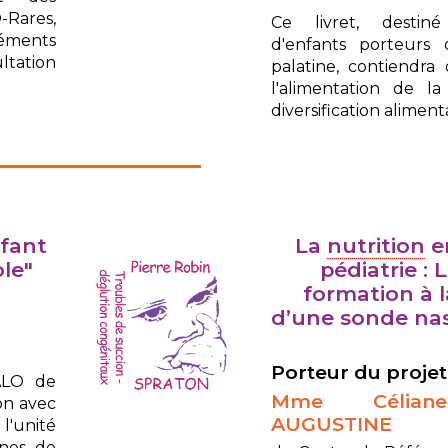
-Rares,
Ce livret, destin
ments
d'enfants porteurs 
ltation
palatine, contiendra 
l'alimentation de la
diversification alimenta
nfant
La
nutrition
e
ole"
pédiatrie : 
formation à l
d’une sonde na
Porteur du projet 
ALO de
Mme Célian
ion avec
AUGUSTINE
'unité
nnes de