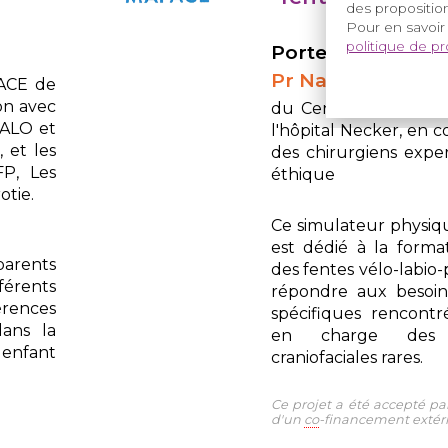
des proposition
Pour en savoir
politique de p
Porteur du projet 
Pr Natacha KAD
ACE de
ion avec
du Centre de Référ
ALO et
l'hôpital Necker, en c
 et les
des chirurgiens expe
FP, Les
éthique
otie.
Ce simulateur physiqu
est dédié à la format
parents
des fentes vélo-labio-pa
férents
répondre aux besoi
rences
spécifiques rencontr
dans la
en charge des m
 enfant
craniofaciales rares.
Ce projet a été accepté par
d'un
co
-financement extéri