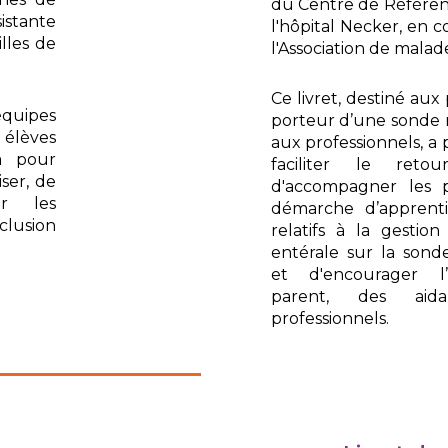
du Centre de Référ
istante
l'hôpital Necker, en c
illes de
l'Association de mala
Ce livret, destiné aux
quipes
porteur d’une sonde 
 élèves
aux professionnels, a
a pour
faciliter le reto
iser, de
d'accompagner les 
er les
démarche d’apprenti
nclusion
relatifs à la gestio
entérale sur la sond
et d'encourager l
parent, des ai
professionnels.