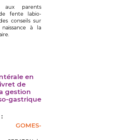
é aux parents
de fente labio-
des conseils sur
 naissance à la
ire.
ntérale en
Livret de
a gestion
so-gastrique
:
e GOMES-