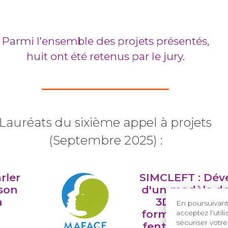
Parmi l'ensemble des projets présentés,
huit ont été retenus par le jury.
Lauréats du sixième appel à projets
(Septembre 2025) :
rler
SIMCLEFT : Dé
son
d'un modèle de
a
3D réutilisab
En poursuivant 
formation en c
acceptez l’util
sécuriser votre
fentes vélo-lab