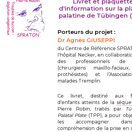
Livret et plaquett
d'information sur la p
palatine de Tübingen 
Porteurs du projet :
Dr Agnès GIUSEPPI
du Centre de Référence SPRA
l'hôpital Necker, en collaborat
des professionnels de 
(chirurgiens maxillo-faciau
prothésistes) et l’Associat
malades Tremplin.
Ce livret, destiné aux fa
d'enfants atteints de la
séque
Pierre Robin, traités par
Tü
Palatal Plate
(TPP), a pour obje
les accompagner da
compréhension de la prise en 