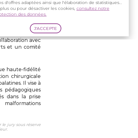
s d'offres adaptées ainsi que l'élaboration de statistiques...
 plus ou pour désactiver les cookies,
consultez notre
rotection des données.
:
LUB
ence MAFACE de
ollaboration avec
rts et un comité
e haute-fidélité
ion chirurgicale
latines. Il vise à
ns pédagogiques
és dans la prise
alformations
 le jury sous réserve
eur.