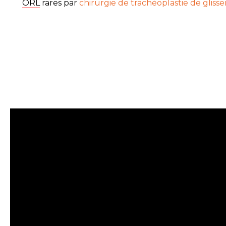
ORL
rares par
chirurgie de trachéoplastie de glis