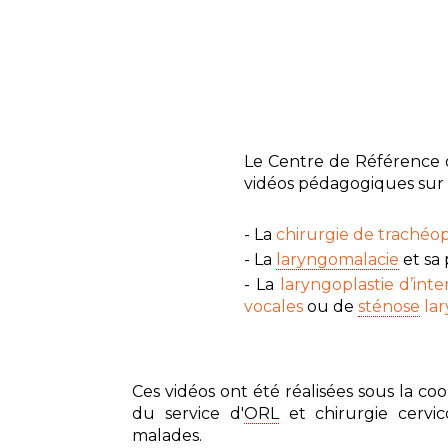
Le Centre de Référence 
vidéos pédagogiques sur 
- La
chirurgie de trachéop
- La
laryngomalacie
et sa 
- La
laryngoplastie d’inte
vocales
ou de
sténose
lar
Ces vidéos ont été réalisées sous la c
du service d'
ORL
et chirurgie cervico
malades.