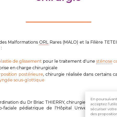
des Malformations
ORL
Rares (MALO) et la Filière TET
:
lastie de glissement
pour le traitement d'une
sténose
c
prise en charge chirurgicale
rposition postérieure
, chirurgie réalisée dans certains 
yngée sous-glottique
En poursuivant 
oordination du Dr Briac THIERRY, chirurgien du
CRMR
MA
acceptez l’util
-faciale pédiatrique de l'Hôpital Universitaire Necke
sécuriser votre
des proposition